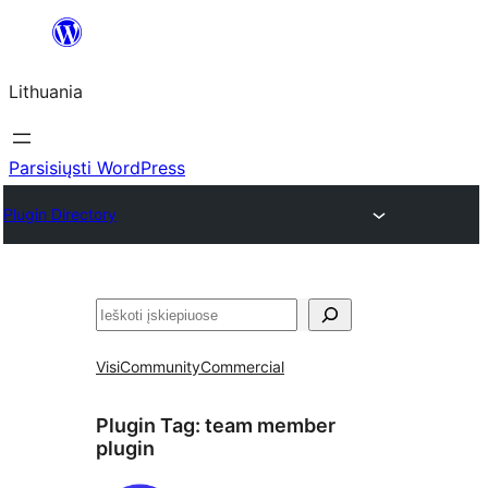
Eiti
prie
Lithuania
turinio
Parsisiųsti WordPress
Plugin Directory
Paieška
Visi
Community
Commercial
Plugin Tag:
team member
plugin