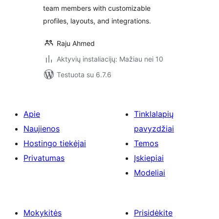
team members with customizable
profiles, layouts, and integrations.
Raju Ahmed
Aktyvių instaliacijų: Mažiau nei 10
Testuota su 6.7.6
Apie
Tinklalapių
Naujienos
pavyzdžiai
Hostingo tiekėjai
Temos
Privatumas
Įskiepiai
Modeliai
Mokykitės
Prisidėkite