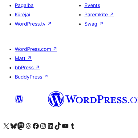
Pagalba
Events
Kūrėjai
Paremkite
↗
WordPress.tv
↗
Swag
↗
WordPress.com
↗
Matt
↗
bbPress
↗
BuddyPress
↗
Visit our X (formerly Twitter) account
Apsilankykite mūsų Bluesky paskyroje
Visit our Mastodon account
Apsilankykite mūsų Threads paskyroje
Visit our Facebook page
Visit our Instagram account
Visit our LinkedIn account
Apsilankykite mūsų TikTok paskyroje
Visit our YouTube channel
Apsilankykite mūsų Tumblr paskyroje