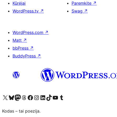
Kūrėjai
Paremkite
↗
WordPress.tv
↗
Swag
↗
WordPress.com
↗
Matt
↗
bbPress
↗
BuddyPress
↗
Visit our X (formerly Twitter) account
Apsilankykite mūsų Bluesky paskyroje
Visit our Mastodon account
Apsilankykite mūsų Threads paskyroje
Visit our Facebook page
Visit our Instagram account
Visit our LinkedIn account
Apsilankykite mūsų TikTok paskyroje
Visit our YouTube channel
Apsilankykite mūsų Tumblr paskyroje
Kodas – tai poezija.