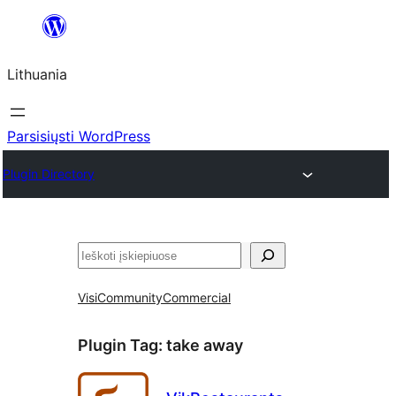
Eiti
prie
Lithuania
turinio
Parsisiųsti WordPress
Plugin Directory
Paieška
Visi
Community
Commercial
Plugin Tag:
take away