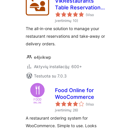
VikRestaurants
Table Reservations
and Take-Away
(Viso
įvertinimų: 10)
The all-in-one solution to manage your
restaurant reservations and take-away or
delivery orders.
e4jvikwp
Aktyvių instaliacijų: 600+
Testuota su 7.0.3
Food Online for
WooCommerce
(Viso
įvertinimų: 26)
A restaurant ordering system for
WooCommerce. Simple to use. Looks