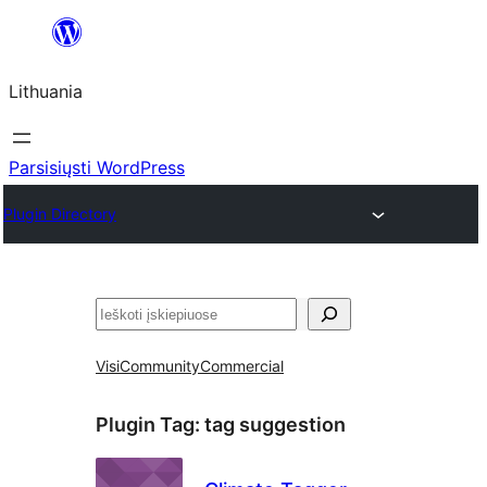
Eiti
prie
Lithuania
turinio
Parsisiųsti WordPress
Plugin Directory
Paieška
Visi
Community
Commercial
Plugin Tag:
tag suggestion