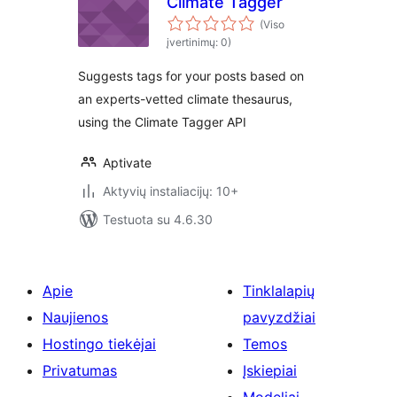
Climate Tagger
(Viso
įvertinimų: 0)
Suggests tags for your posts based on
an experts-vetted climate thesaurus,
using the Climate Tagger API
Aptivate
Aktyvių instaliacijų: 10+
Testuota su 4.6.30
Apie
Tinklalapių
Naujienos
pavyzdžiai
Hostingo tiekėjai
Temos
Privatumas
Įskiepiai