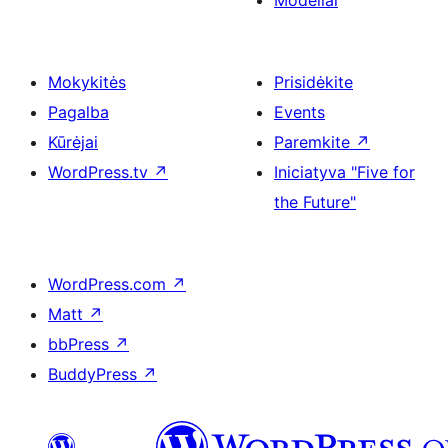
Modeliai
Mokykitės
Prisidėkite
Pagalba
Events
Kūrėjai
Paremkite
↗
WordPress.tv
↗
Iniciatyva "Five for
the Future"
WordPress.com
↗
Matt
↗
bbPress
↗
BuddyPress
↗