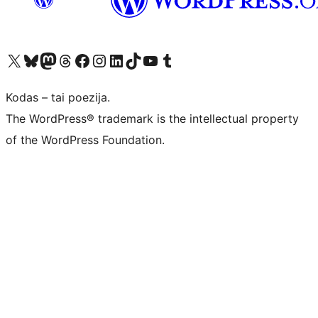
Visit our X (formerly Twitter) account
Apsilankykite mūsų Bluesky paskyroje
Visit our Mastodon account
Apsilankykite mūsų Threads paskyroje
Visit our Facebook page
Visit our Instagram account
Visit our LinkedIn account
Apsilankykite mūsų TikTok paskyroje
Visit our YouTube channel
Apsilankykite mūsų Tumblr paskyroje
Kodas – tai poezija.
The WordPress® trademark is the intellectual property
of the WordPress Foundation.