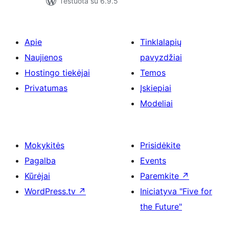
Testuota su 6.9.5
Apie
Tinklalapių
Naujienos
pavyzdžiai
Hostingo tiekėjai
Temos
Privatumas
Įskiepiai
Modeliai
Mokykitės
Prisidėkite
Pagalba
Events
Kūrėjai
Paremkite
↗
WordPress.tv
↗
Iniciatyva "Five for
the Future"