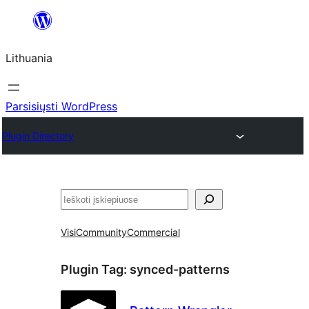
Eiti
prie
Lithuania
turinio
Parsisiųsti WordPress
Plugin Directory
Paieška
Visi
Community
Commercial
Plugin Tag:
synced-patterns