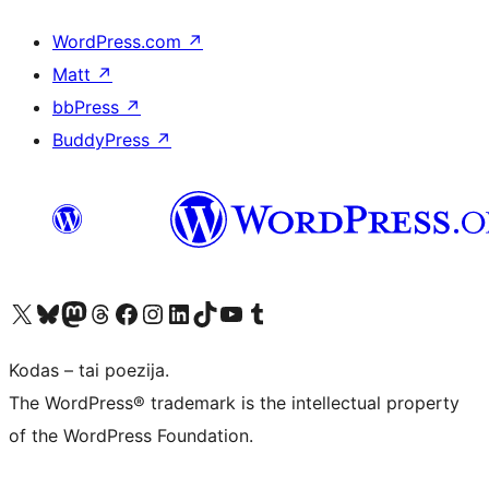
WordPress.com
↗
Matt
↗
bbPress
↗
BuddyPress
↗
Visit our X (formerly Twitter) account
Apsilankykite mūsų Bluesky paskyroje
Visit our Mastodon account
Apsilankykite mūsų Threads paskyroje
Visit our Facebook page
Visit our Instagram account
Visit our LinkedIn account
Apsilankykite mūsų TikTok paskyroje
Visit our YouTube channel
Apsilankykite mūsų Tumblr paskyroje
Kodas – tai poezija.
The WordPress® trademark is the intellectual property
of the WordPress Foundation.