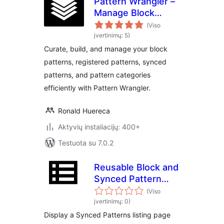
Pattern Wrangler –
Manage Block
Patterns and
(Viso
Pattern Categories
įvertinimų: 5)
Curate, build, and manage your block
patterns, registered patterns, synced
patterns, and pattern categories
efficiently with Pattern Wrangler.
Ronald Huereca
Aktyvių instaliacijų: 400+
Testuota su 7.0.2
Reusable Block and
Synced Pattern
Count
(Viso
įvertinimų: 0)
Display a Synced Patterns listing page