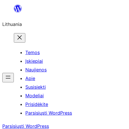
Eiti
prie
Lithuania
turinio
Temos
Įskiepiai
Naujienos
Apie
Susisiekti
Modeliai
Prisidėkite
Parsisiųsti WordPress
Parsisiųsti WordPress