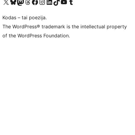
Visit our X (formerly Twitter) account
Apsilankykite mūsų Bluesky paskyroje
Visit our Mastodon account
Apsilankykite mūsų Threads paskyroje
Visit our Facebook page
Visit our Instagram account
Visit our LinkedIn account
Apsilankykite mūsų TikTok paskyroje
Visit our YouTube channel
Apsilankykite mūsų Tumblr paskyroje
Kodas – tai poezija.
The WordPress® trademark is the intellectual property
of the WordPress Foundation.