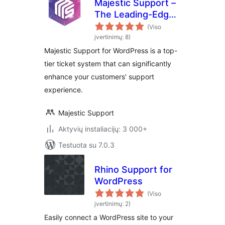
Majestic Support –
The Leading-Edge
Help Desk &
(Viso
Customer Support
įvertinimų: 8)
Plugin
Majestic Support for WordPress is a top-
tier ticket system that can significantly
enhance your customers' support
experience.
Majestic Support
Aktyvių instaliacijų: 3 000+
Testuota su 7.0.3
Rhino Support for
WordPress
(Viso
įvertinimų: 2)
Easily connect a WordPress site to your