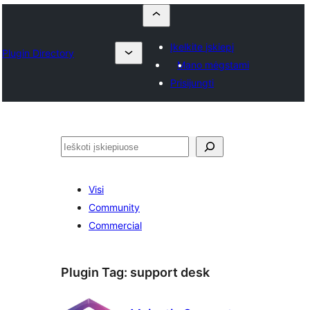
Įkelkite įskiepį
Plugin Directory
Mano mėgstami
Prisijungti
Paieška
Visi
Community
Commercial
Plugin Tag:
support desk