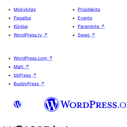
Mokykitės
Prisidėkite
Pagalba
Events
Kūrėjai
Paremkite
↗
WordPress.tv
↗
Swag
↗
WordPress.com
↗
Matt
↗
bbPress
↗
BuddyPress
↗