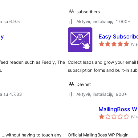
subscribers
a su 6.9.5
Aktyvių instaliacijų: 1 000+
ny
Easy Subscrib
(Vis
 feed reader, such as Feedly, The
Collect leads and grow your email l
s.
subscription forms and built-in s
Devnet
a su 4.7.33
Aktyvių instaliacijų: 900+
MailingBoss W
(Vis
g …without having to touch any
Official MailingBoss WP Plugin.