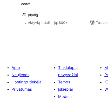
code!
pipdig
Aktyvių instaliacijų: 800+
Testuot
Įrašų
puslapiavimas
Apie
Tinklalapių
M
Naujienos
pavyzdžiai
P
Hostingo tiekėjai
Temos
Kū
Privatumas
Įskiepiai
W
Modeliai