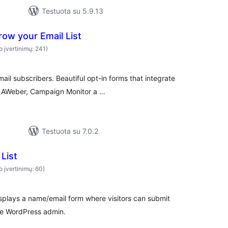
Testuota su 5.9.13
ow your Email List
o įvertinimų: 241)
ail subscribers. Beautiful opt-in forms that integrate
, AWeber, Campaign Monitor a …
Testuota su 7.0.2
List
o įvertinimų: 60)
splays a name/email form where visitors can submit
the WordPress admin.