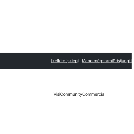
Įkelkite įskiepį
Mano mėgstami
Prisijungti
Visi
Community
Commercial