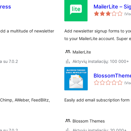
ress
MailerLite – Si
(Vis
dd a multitude of newsletter
Add newsletter signup forms to you
to your MailerLite account. Super e
MailerLite
a su 7.0.2
Aktyvių instaliacijų: 100 000+
BlossomThemes
(Vis
lChimp, AWeber, FeedBlitz,
Easily add email subscription form
Blossom Themes
a su 7.0.2
Aktyvių instaliacijų: 20 000+