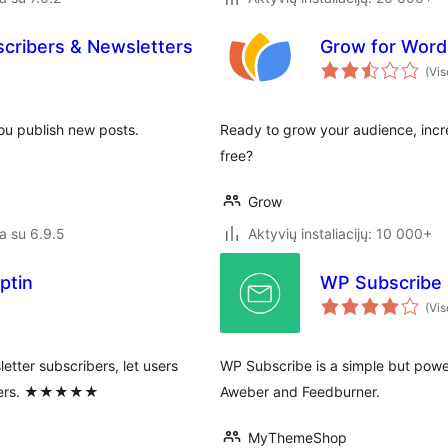
scribers & Newsletters
Grow for Word
(Vis
you publish new posts.
Ready to grow your audience, incr
free?
Grow
a su 6.9.5
Aktyvių instaliacijų: 10 000+
ptin
WP Subscribe
(Vis
etter subscribers, let users
WP Subscribe is a simple but powe
letters. ★★★★★
Aweber and Feedburner.
MyThemeShop