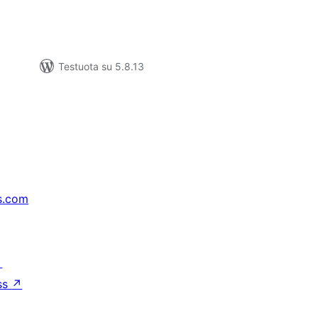
Testuota su 5.8.13
s.com
↗
ss
↗