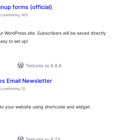
gnup forms (official)
o įvertinimų: 40)
r WordPress site. Subscribers will be saved directly
asy to set up!
Testuota su 6.8.6
 Email Newsletter
o įvertinimų: 0)
 to your website using shortcode and widget.
Testuota su 6.7.5