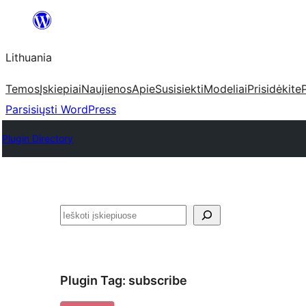
Eiti
prie
Lithuania
turinio
Temos
Įskiepiai
Naujienos
Apie
Susisiekti
Modeliai
Prisidėkite
Parsisiųsti WordPress
Plugin Directory
Paieška
Plugin Tag:
subscribe