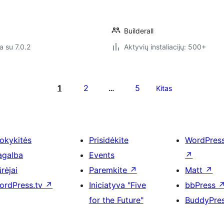
Builderall
a su 7.0.2
Aktyvių instaliacijų: 500+
1
2
5
…
Kitas
okykitės
Prisidėkite
WordPres
agalba
Events
↗
rėjai
Paremkite
↗
Matt
↗
ordPress.tv
↗
Iniciatyva "Five
bbPress
for the Future"
BuddyPre