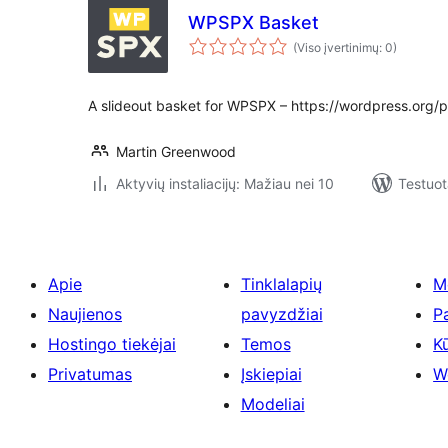
WPSPX Basket
(Viso įvertinimų: 0)
A slideout basket for WPSPX – https://wordpress.org/
Martin Greenwood
Aktyvių instaliacijų: Mažiau nei 10
Testuot
Apie
Tinklalapių
M
Naujienos
pavyzdžiai
P
Hostingo tiekėjai
Temos
Kū
Privatumas
Įskiepiai
W
Modeliai