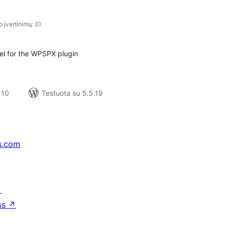
o įvertinimų: 0)
el for the WPSPX plugin
 10
Testuota su 5.5.19
s.com
↗
ss
↗