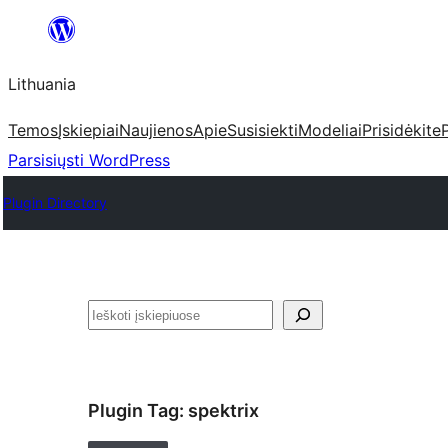
Eiti
prie
Lithuania
turinio
Temos
Įskiepiai
Naujienos
Apie
Susisiekti
Modeliai
Prisidėkite
Parsisiųsti WordPress
Plugin Directory
Paieška
Plugin Tag:
spektrix