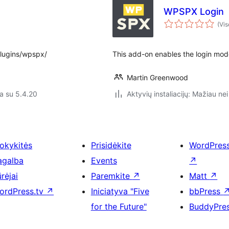
WPSPX Login
(Vis
plugins/wpspx/
This add-on enables the login mod
Martin Greenwood
a su 5.4.20
Aktyvių instaliacijų: Mažiau nei
okykitės
Prisidėkite
WordPres
agalba
Events
↗
rėjai
Paremkite
↗
Matt
↗
ordPress.tv
↗
Iniciatyva "Five
bbPress
for the Future"
BuddyPre