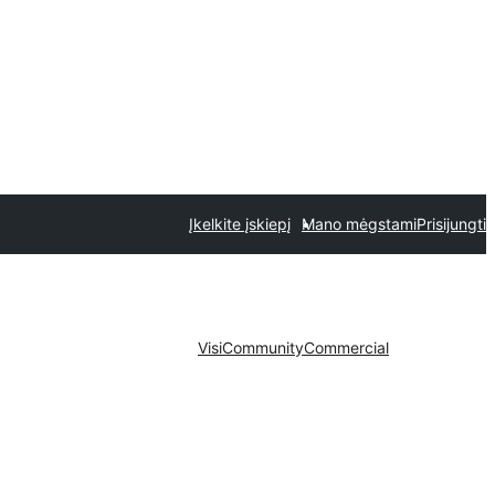
Įkelkite įskiepį
Mano mėgstami
Prisijungti
Visi
Community
Commercial