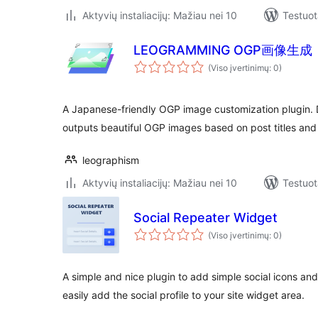
Aktyvių instaliacijų: Mažiau nei 10
Testuot
LEOGRAMMING OGP画像生成
(Viso įvertinimų: 0)
A Japanese-friendly OGP image customization plugin.
outputs beautiful OGP images based on post titles and
leographism
Aktyvių instaliacijų: Mažiau nei 10
Testuot
Social Repeater Widget
(Viso įvertinimų: 0)
A simple and nice plugin to add simple social icons and 
easily add the social profile to your site widget area.