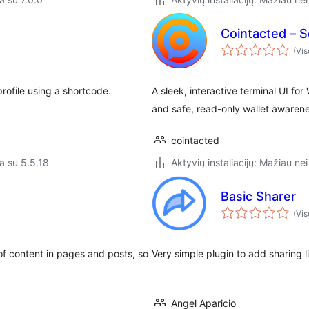
Cointacted – S
(Vis
profile using a shortcode.
A sleek, interactive terminal UI 
and safe, read-only wallet awarene
cointacted
a su 5.5.18
Aktyvių instaliacijų: Mažiau nei
Basic Sharer
(Vis
of content in pages and posts, so
Very simple plugin to add sharing 
Angel Aparicio