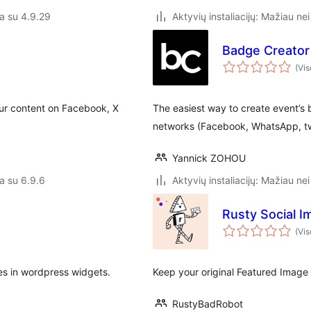
a su 4.9.29
Aktyvių instaliacijų: Mažiau nei
Badge Creator
(Vis
your content on Facebook, X
The easiest way to create event’s
networks (Facebook, WhatsApp, twi
Yannick ZOHOU
a su 6.9.6
Aktyvių instaliacijų: Mažiau nei
Rusty Social 
(Vis
iles in wordpress widgets.
Keep your original Featured Image 
RustyBadRobot