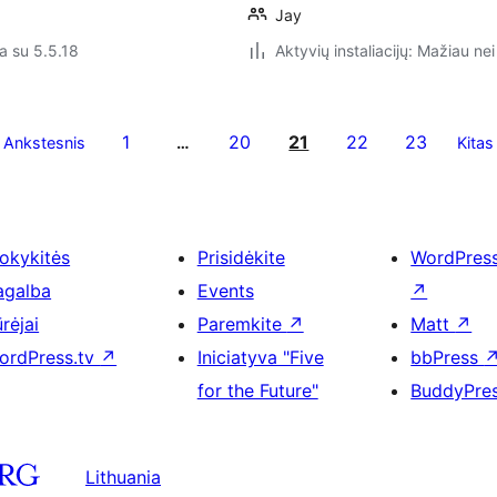
Jay
a su 5.5.18
Aktyvių instaliacijų: Mažiau nei
1
20
21
22
23
Ankstesnis
…
Kitas
okykitės
Prisidėkite
WordPres
agalba
Events
↗
rėjai
Paremkite
↗
Matt
↗
ordPress.tv
↗
Iniciatyva "Five
bbPress
for the Future"
BuddyPre
Lithuania