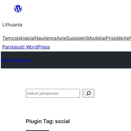
Eiti
prie
Lithuania
turinio
Temos
Įskiepiai
Naujienos
Apie
Susisiekti
Modeliai
Prisidėkite
Parsisiųsti WordPress
Plugin Directory
Paieška
Plugin Tag:
social