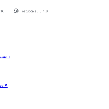
 10
Testuota su 6.4.8
s.com
↗
ss
↗