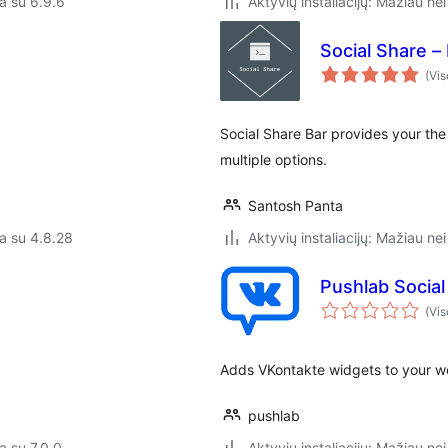
a su 6.9.6
Aktyvių instaliacijų: Mažiau nei
Social Share –
(Vis
Social Share Bar provides your the 
multiple options.
Santosh Panta
a su 4.8.28
Aktyvių instaliacijų: Mažiau nei
Pushlab Social
(Vis
Adds VKontakte widgets to your we
pushlab
a su 7.0.0
Aktyvių instaliacijų: Mažiau nei