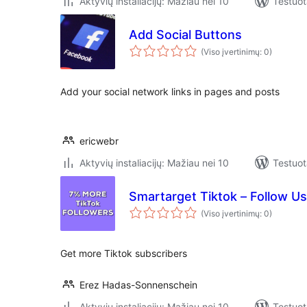
Aktyvių instaliacijų: Mažiau nei 10
Testuot
Add Social Buttons
(Viso įvertinimų: 0)
Add your social network links in pages and posts
ericwebr
Aktyvių instaliacijų: Mažiau nei 10
Testuot
Smartarget Tiktok – Follow Us
(Viso įvertinimų: 0)
Get more Tiktok subscribers
Erez Hadas-Sonnenschein
Aktyvių instaliacijų: Mažiau nei 10
Testuot