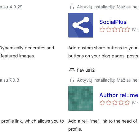
a su 4.9.29
Aktyvių instaliacijų: Mažiau nei
SocialPlus
(Vis
 Dynamically generates and
Add custom share buttons to your 
 featured images.
buttons on your blog pages, post
flavius12
a su 7.0.3
Aktyvių instaliacijų: Mažiau nei
Author rel=me
(Vis
profile link, which allows you to
Add a rel="me" link to the head of 
profile.