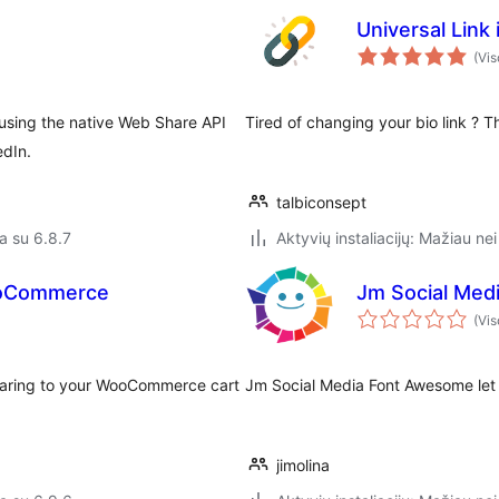
Universal Link 
(Vis
using the native Web Share API
Tired of changing your bio link ? Th
edIn.
talbiconsept
a su 6.8.7
Aktyvių instaliacijų: Mažiau nei
ooCommerce
Jm Social Med
(Vis
sharing to your WooCommerce cart
Jm Social Media Font Awesome let
jimolina