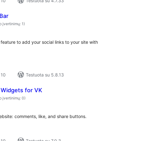
 10
Testuota su 4.7.33
 Bar
o įvertinimų: 1)
feature to add your social links to your site with
 10
Testuota su 5.8.13
 Widgets for VK
o įvertinimų: 0)
bsite: comments, like, and share buttons.
 10
Testuota su 7.0.3