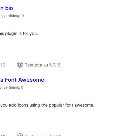
in bio
o įvertinimų: 1)
is plugin is for you.
 10
Testuota su 5.7.15
ia Font Awesome
o įvertinimų: 0)
 you add icons using the popular font awesome.