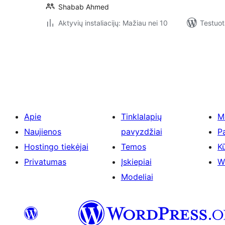
Shabab Ahmed
Aktyvių instaliacijų: Mažiau nei 10
Testuot
Įrašų
puslapiavimas
Apie
Tinklalapių
M
Naujienos
pavyzdžiai
P
Hostingo tiekėjai
Temos
Kū
Privatumas
Įskiepiai
W
Modeliai