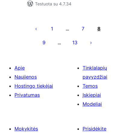
Testuota su 4.7.34
Įrašų
puslapiavimas
1
7
8
…
9
13
…
Apie
Tinklalapių
Naujienos
pavyzdžiai
Hostingo tiekėjai
Temos
Privatumas
Įskiepiai
Modeliai
Mokykitės
Prisidėkite