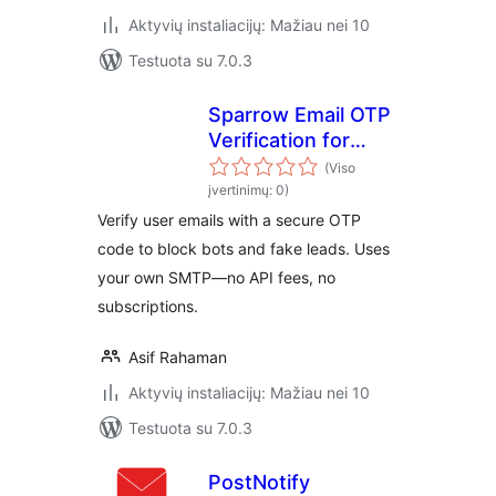
Aktyvių instaliacijų: Mažiau nei 10
Testuota su 7.0.3
Sparrow Email OTP
Verification for
Contact Form 7
(Viso
įvertinimų: 0)
Verify user emails with a secure OTP
code to block bots and fake leads. Uses
your own SMTP—no API fees, no
subscriptions.
Asif Rahaman
Aktyvių instaliacijų: Mažiau nei 10
Testuota su 7.0.3
PostNotify