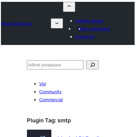
Įkelkite įskiepį
Plugin Directory
Mano mėgstami
Prisijungti
Paieška
Visi
Community
Commercial
Plugin Tag:
smtp