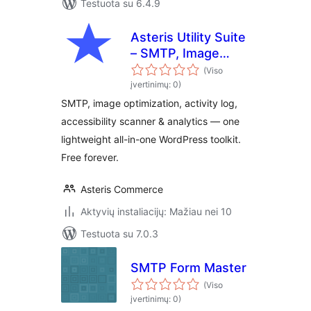
Testuota su 6.4.9
Asteris Utility Suite
– SMTP, Image
Optimization,
(Viso
Activity Log,
įvertinimų: 0)
Accessibility &
SMTP, image optimization, activity log,
Analytics
accessibility scanner & analytics — one
lightweight all-in-one WordPress toolkit.
Free forever.
Asteris Commerce
Aktyvių instaliacijų: Mažiau nei 10
Testuota su 7.0.3
SMTP Form Master
(Viso
įvertinimų: 0)