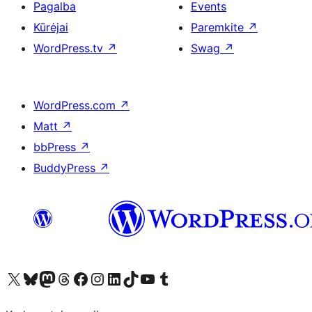
Pagalba
Events
Kūrėjai
Paremkite
↗
WordPress.tv
↗
Swag
↗
WordPress.com
↗
Matt
↗
bbPress
↗
BuddyPress
↗
Visit our X (formerly Twitter) account
Apsilankykite mūsų Bluesky paskyroje
Visit our Mastodon account
Apsilankykite mūsų Threads paskyroje
Visit our Facebook page
Visit our Instagram account
Visit our LinkedIn account
Apsilankykite mūsų TikTok paskyroje
Visit our YouTube channel
Apsilankykite mūsų Tumblr paskyroje