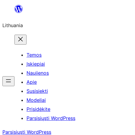
Eiti
prie
Lithuania
turinio
Temos
Įskiepiai
Naujienos
Apie
Susisiekti
Modeliai
Prisidėkite
Parsisiųsti WordPress
Parsisiųsti WordPress