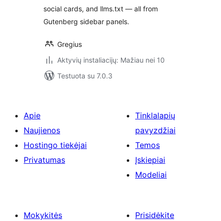
social cards, and llms.txt — all from
Gutenberg sidebar panels.
Gregius
Aktyvių instaliacijų: Mažiau nei 10
Testuota su 7.0.3
Apie
Tinklalapių
Naujienos
pavyzdžiai
Hostingo tiekėjai
Temos
Privatumas
Įskiepiai
Modeliai
Mokykitės
Prisidėkite