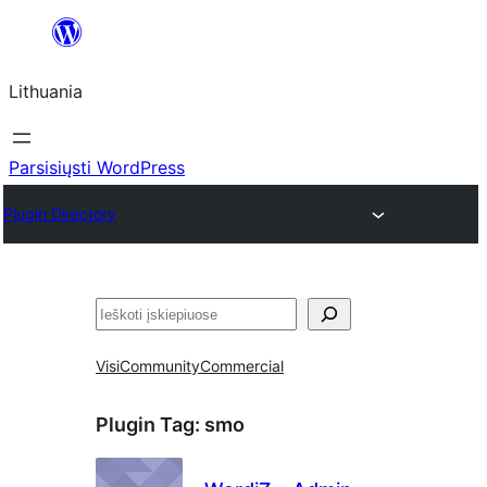
Eiti
prie
Lithuania
turinio
Parsisiųsti WordPress
Plugin Directory
Paieška
Visi
Community
Commercial
Plugin Tag:
smo