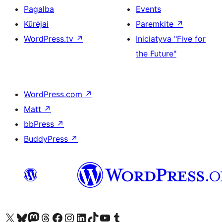
Pagalba
Events
Kūrėjai
Paremkite
↗
WordPress.tv
↗
Iniciatyva "Five for
the Future"
WordPress.com
↗
Matt
↗
bbPress
↗
BuddyPress
↗
Visit our X (formerly Twitter) account
Apsilankykite mūsų Bluesky paskyroje
Visit our Mastodon account
Apsilankykite mūsų Threads paskyroje
Visit our Facebook page
Visit our Instagram account
Visit our LinkedIn account
Apsilankykite mūsų TikTok paskyroje
Visit our YouTube channel
Apsilankykite mūsų Tumblr paskyroje