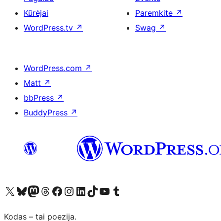
Kūrėjai
Paremkite
↗
WordPress.tv
↗
Swag
↗
WordPress.com
↗
Matt
↗
bbPress
↗
BuddyPress
↗
Visit our X (formerly Twitter) account
Apsilankykite mūsų Bluesky paskyroje
Visit our Mastodon account
Apsilankykite mūsų Threads paskyroje
Visit our Facebook page
Visit our Instagram account
Visit our LinkedIn account
Apsilankykite mūsų TikTok paskyroje
Visit our YouTube channel
Apsilankykite mūsų Tumblr paskyroje
Kodas – tai poezija.