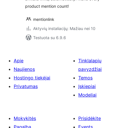
product mention count!
mentionlink
Aktyvių instaliacijų: Mažiau nei 10
Testuota su 6.9.6
Apie
Tinklalapių
Naujienos
pavyzdžiai
Hostingo tiekėjai
Temos
Privatumas
Įskiepiai
Modeliai
Mokykitės
Prisidėkite
Pagalba
Events