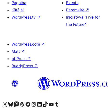
Pagalba
Events
Kūrėjai
Paremkite
↗
WordPress.tv
↗
Iniciatyva "Five for
the Future"
WordPress.com
↗
Matt
↗
bbPress
↗
BuddyPress
↗
Visit our X (formerly Twitter) account
Apsilankykite mūsų Bluesky paskyroje
Visit our Mastodon account
Apsilankykite mūsų Threads paskyroje
Visit our Facebook page
Visit our Instagram account
Visit our LinkedIn account
Apsilankykite mūsų TikTok paskyroje
Visit our YouTube channel
Apsilankykite mūsų Tumblr paskyroje