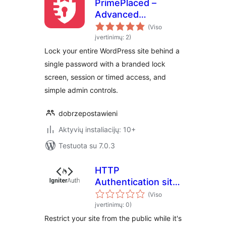
PrimePlaced –
Advanced
password
(Viso
protection
įvertinimų: 2)
Lock your entire WordPress site behind a
single password with a branded lock
screen, session or timed access, and
simple admin controls.
dobrzepostawieni
Aktyvių instaliacijų: 10+
Testuota su 7.0.3
HTTP
Authentication site
lock
(Viso
įvertinimų: 0)
Restrict your site from the public while it's