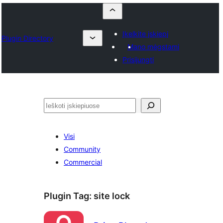
Įkelkite įskiepį
Plugin Directory
Mano mėgstami
Prisijungti
Paieška
Visi
Community
Commercial
Plugin Tag:
site lock