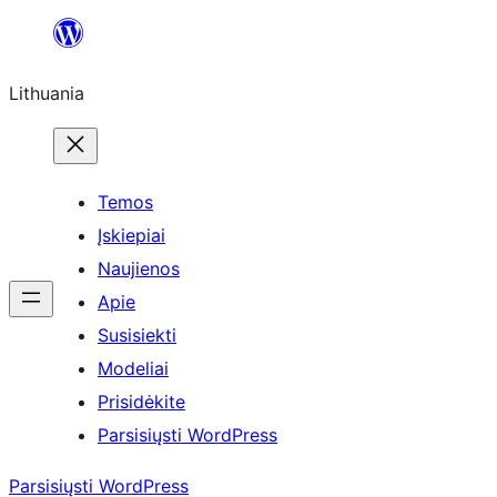
Eiti
prie
Lithuania
turinio
Temos
Įskiepiai
Naujienos
Apie
Susisiekti
Modeliai
Prisidėkite
Parsisiųsti WordPress
Parsisiųsti WordPress