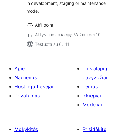
in development, staging or maintenance
mode.
Affilipoint
Aktyvių instaliacijų: Mažiau nei 10
Testuota su 6.1.11
Apie
Tinklalapių
Naujienos
pavyzdžiai
Hostingo tiekėjai
Temos
Privatumas
Įskiepiai
Modeliai
Mokykitės
Prisidėkite