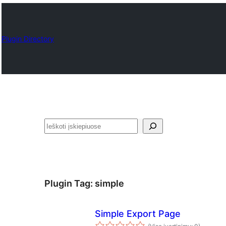
Plugin Directory
Paieška
Plugin Tag:
simple
Simple Export Page