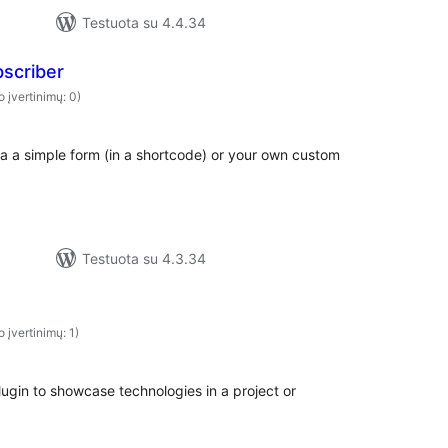
Testuota su 4.4.34
scriber
o įvertinimų: 0)
via a simple form (in a shortcode) or your own custom
Testuota su 4.3.34
o įvertinimų: 1)
lugin to showcase technologies in a project or