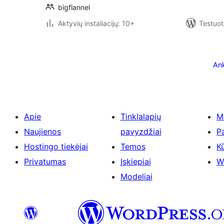
bigflannel
Aktyvių instaliacijų: 10+
Testuot
Įrašų
puslapiavimas
Ank
Apie
Tinklalapių
M
Naujienos
pavyzdžiai
P
Hostingo tiekėjai
Temos
Kū
Privatumas
Įskiepiai
W
Modeliai