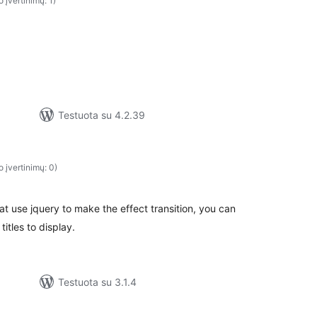
o įvertinimų: 1)
Testuota su 4.2.39
o įvertinimų: 0)
at use jquery to make the effect transition, you can
itles to display.
Testuota su 3.1.4