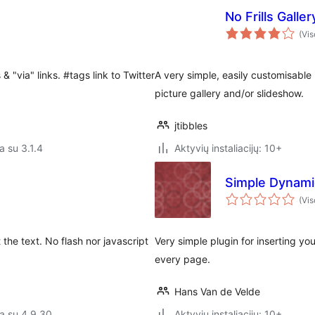
No Frills Galler
(Vis
 "via" links. #tags link to Twitter
A very simple, easily customisable
picture gallery and/or slideshow.
jtibbles
a su 3.1.4
Aktyvių instaliacijų: 10+
Simple Dynami
(Vis
the text. No flash nor javascript
Very simple plugin for inserting y
every page.
Hans Van de Velde
a su 4.9.30
Aktyvių instaliacijų: 10+