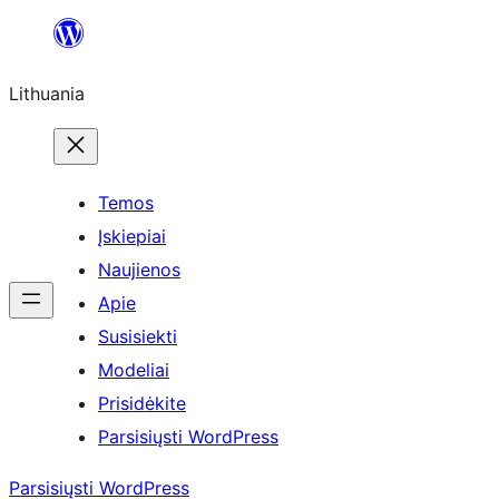
Eiti
prie
Lithuania
turinio
Temos
Įskiepiai
Naujienos
Apie
Susisiekti
Modeliai
Prisidėkite
Parsisiųsti WordPress
Parsisiųsti WordPress