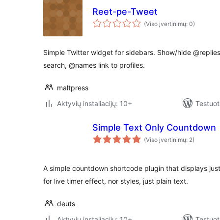
Reet-pe-Tweet
(Viso įvertinimų: 0)
Simple Twitter widget for sidebars. Show/hide @replies &
search, @names link to profiles.
maltpress
Aktyvių instaliacijų: 10+
Testuot
Simple Text Only Countdown
(Viso įvertinimų: 2)
A simple countdown shortcode plugin that displays just 
for live timer effect, nor styles, just plain text.
deuts
Aktyvių instaliacijų: 10+
Testuot