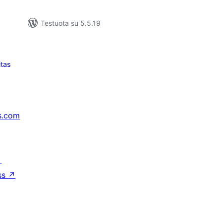
Testuota su 5.5.19
itas
s.com
↗
ss
↗