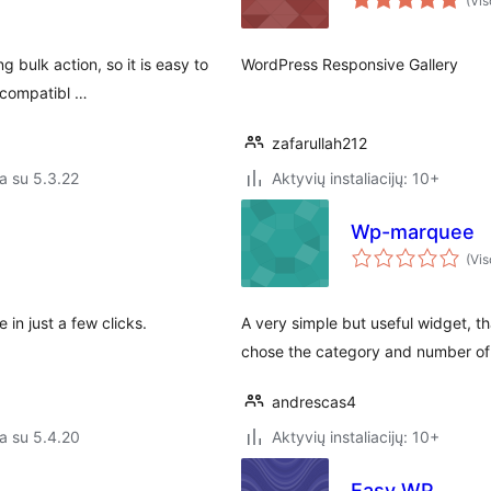
(Vis
 bulk action, so it is easy to
WordPress Responsive Gallery
s compatibl …
zafarullah212
a su 5.3.22
Aktyvių instaliacijų: 10+
Wp-marquee
(Vis
 in just a few clicks.
A very simple but useful widget, th
chose the category and number of t
andrescas4
a su 5.4.20
Aktyvių instaliacijų: 10+
Easy WP