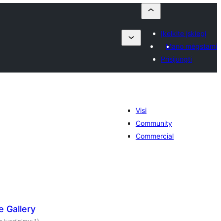
Įkelkite įskiepį
Mano mėgstami
Prisijungti
Visi
Community
Commercial
 Gallery