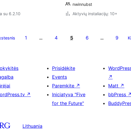
nwinnubst
a su 6.2.10
Aktyvių instaliacijų: 10+
1
4
5
6
9
stesnis
…
…
K
okykitės
Prisidėkite
WordPres
agalba
Events
↗
rėjai
Paremkite
↗
Matt
↗
ordPress.tv
↗
Iniciatyva "Five
bbPress
for the Future"
BuddyPre
Lithuania