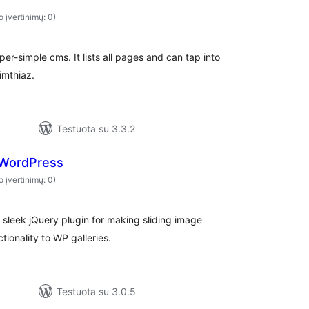
o įvertinimų: 0)
r-simple cms. It lists all pages and can tap into
imthiaz.
Testuota su 3.3.2
 WordPress
o įvertinimų: 0)
 sleek jQuery plugin for making sliding image
ctionality to WP galleries.
Testuota su 3.0.5