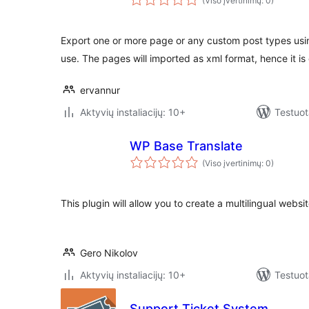
(Viso įvertinimų: 0)
Export one or more page or any custom post types using
use. The pages will imported as xml format, hence it i
ervannur
Aktyvių instaliacijų: 10+
Testuot
WP Base Translate
(Viso įvertinimų: 0)
This plugin will allow you to create a multilingual website
Gero Nikolov
Aktyvių instaliacijų: 10+
Testuot
Support Ticket System