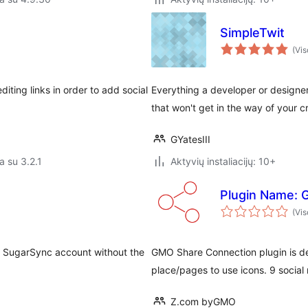
SimpleTwit
(Vis
diting links in order to add social
Everything a developer or designer 
that won't get in the way of your cr
GYatesIII
a su 3.2.1
Aktyvių instaliacijų: 10+
Plugin Name: 
(Vis
you SugarSync account without the
GMO Share Connection plugin is des
place/pages to use icons. 9 social
Z.com byGMO