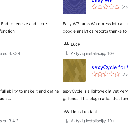
(Vis
t-End to receive and store
Easy WP turns Wordpress into a supe
function.
google analytics reports thanks to 
LucP
a su 4.7.34
Aktyvių instaliacijų: 10+
sexyCycle for
(Vis
ull ability to make it and define
sexyCycle is a lightweight yet very
 much …
galleries. This plugin adds that fun
Linus Lundahl
a su 3.4.2
Aktyvių instaliacijų: 10+