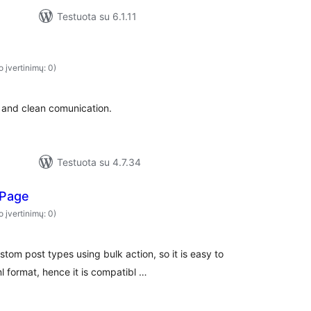
Testuota su 6.1.11
o įvertinimų: 0)
t and clean comunication.
Testuota su 4.7.34
 Page
o įvertinimų: 0)
tom post types using bulk action, so it is easy to
l format, hence it is compatibl …