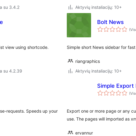
a su 3.4.2
Aktyvių instaliacijų: 10+
de
Bolt News
(Vis
list view using shortcode.
Simple short News sidebar for fas
riangraphics
a su 4.2.39
Aktyvių instaliacijų: 10+
Simple Export
(Vis
se-requests. Speeds up your
Export one or more page or any cus
use. The pages will imported as xm
ervannur