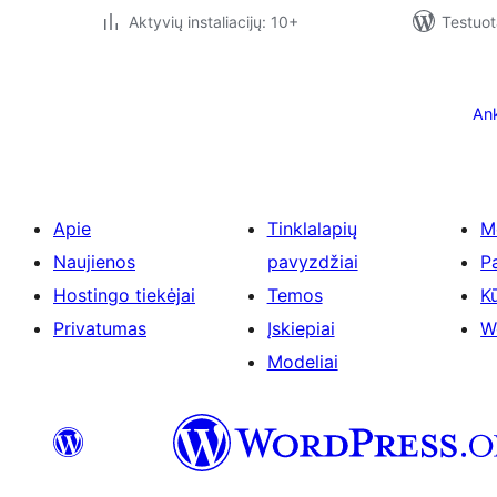
Aktyvių instaliacijų: 10+
Testuot
Įrašų
puslapiavimas
Ank
Apie
Tinklalapių
M
Naujienos
pavyzdžiai
P
Hostingo tiekėjai
Temos
Kū
Privatumas
Įskiepiai
W
Modeliai