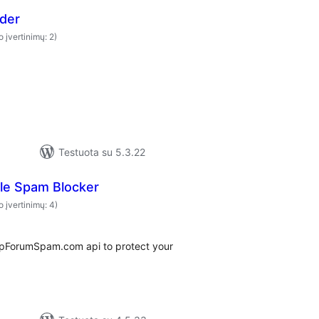
ider
o įvertinimų: 2)
Testuota su 5.3.22
ple Spam Blocker
o įvertinimų: 4)
StopForumSpam.com api to protect your