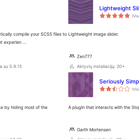
Lightweight Sl
(Vis
ically compile your SCSS files to
Lightweight image slider.
nt experien …
Zen777
a su 5.9.15
Aktyvių instaliacijų: 20+
Seriously Sim
(Vis
ce by hiding most of the
A plugin that interacts with the 
Garth Mortensen