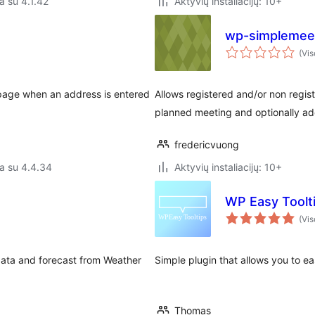
a su 4.1.42
Aktyvių instaliacijų: 10+
wp-simplemeet
(Vis
 page when an address is entered
Allows registered and/or non regist
planned meeting and optionally a
fredericvuong
a su 4.4.34
Aktyvių instaliacijų: 10+
WP Easy Toolt
(Vis
data and forecast from Weather
Simple plugin that allows you to ea
Thomas