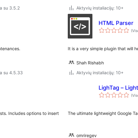
a su 3.5.2
Aktyvių instaliacijų: 10+
HTML Parser
(Vis
ntenances.
It is a very simple plugin that wil
Shah Rishabh
a su 4.5.33
Aktyvių instaliacijų: 10+
LighTag – Lig
(Vis
ts. Includes options to insert
The ultimate lightweight Google T
omriregev