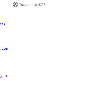
Testuota su 4.7.34
itas
s.com
↗
ss
↗