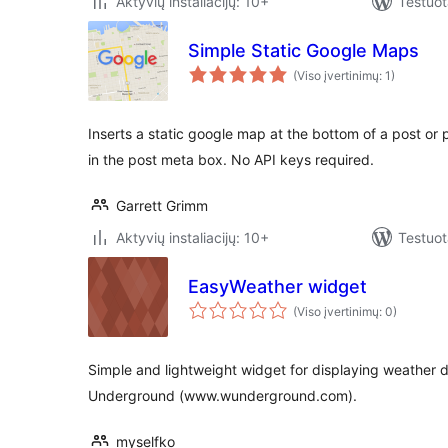
Aktyvių instaliacijų: 10+
Testuot
Simple Static Google Maps
(Viso įvertinimų: 1)
Inserts a static google map at the bottom of a post or
in the post meta box. No API keys required.
Garrett Grimm
Aktyvių instaliacijų: 10+
Testuot
EasyWeather widget
(Viso įvertinimų: 0)
Simple and lightweight widget for displaying weather 
Underground (www.wunderground.com).
myselfko