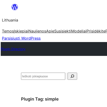
Eiti
prie
Lithuania
turinio
Temos
Įskiepiai
Naujienos
Apie
Susisiekti
Modeliai
Prisidėkite
Parsisiųsti WordPress
Plugin Directory
Paieška
Plugin Tag:
simple