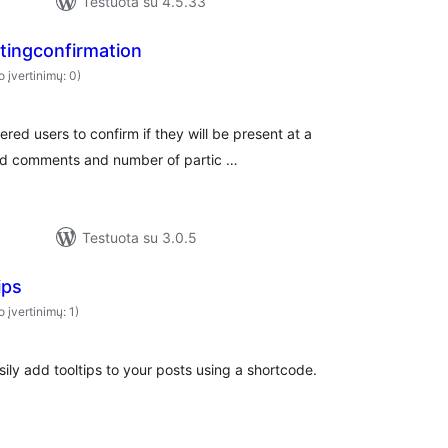
Testuota su 4.5.33
ingconfirmation
o įvertinimų: 0)
ered users to confirm if they will be present at a
dd comments and number of partic …
Testuota su 3.0.5
ips
o įvertinimų: 1)
sily add tooltips to your posts using a shortcode.