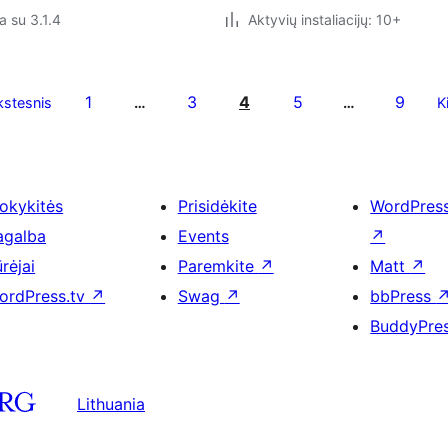
a su 3.1.4
Aktyvių instaliacijų: 10+
1
3
4
5
9
stesnis
…
…
K
okykitės
Prisidėkite
WordPres
agalba
Events
↗
rėjai
Paremkite
↗
Matt
↗
ordPress.tv
↗
Swag
↗
bbPress
BuddyPre
Lithuania