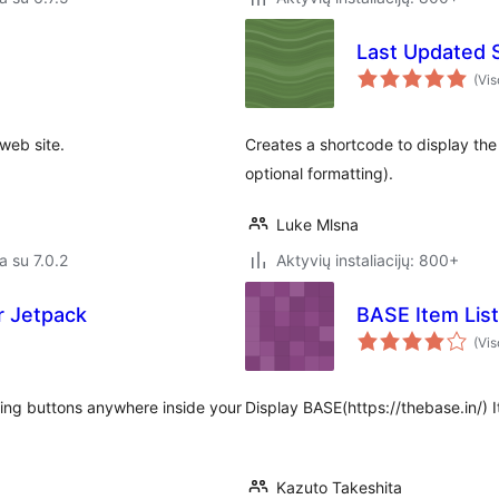
Last Updated 
(Vis
web site.
Creates a shortcode to display th
optional formatting).
Luke Mlsna
a su 7.0.2
Aktyvių instaliacijų: 800+
r Jetpack
BASE Item List
(Vis
ing buttons anywhere inside your
Display BASE(https://thebase.in/)
Kazuto Takeshita