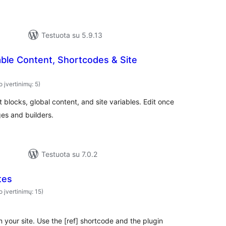
Testuota su 5.9.13
ble Content, Shortcodes & Site
o įvertinimų: 5)
blocks, global content, and site variables. Edit once
es and builders.
Testuota su 7.0.2
tes
o įvertinimų: 15)
 your site. Use the [ref] shortcode and the plugin