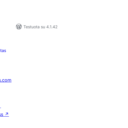
Testuota su 4.1.42
itas
s.com
↗
ss
↗