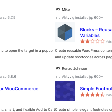
Mike
a su 6.7.5
Aktyvių instaliacijų: 600+
Blocks – Reusa
Variables
(Vis
nu to open the target in a popup
Create reusable WordPress content 
and update shortcodes across pag
Renzo Johnson
a su 6.8.6
Aktyvių instaliacijų: 600+
 for WooCommerce
Simple Footno
(Vis
ht, smart, and flexible Add to Cart
Create simple, elegant footnotes on