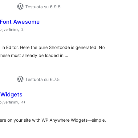
Testuota su 6.9.5
r Font Awesome
o įvertinimų: 2)
in Editor. Here the pure Shortcode is generated. No
These must already be loaded in …
Testuota su 6.7.5
Widgets
o įvertinimų: 4)
ere on your site with WP Anywhere Widgets—simple,