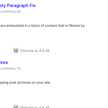
ty Paragraph Fix
o įvertinimų: 20)
re embedded in a block of content that is filtered by
Testuota su 4.8.28
ives
o įvertinimų: 12)
aying post archives on your site.
Testuota su 4.8.28