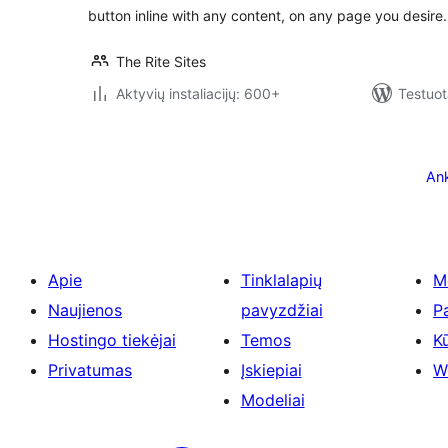
button inline with any content, on any page you desire.
The Rite Sites
Aktyvių instaliacijų: 600+
Testuot
Įrašų
puslapiavimas
Ank
Apie
Tinklalapių
M
Naujienos
pavyzdžiai
P
Hostingo tiekėjai
Temos
Kū
Privatumas
Įskiepiai
W
Modeliai