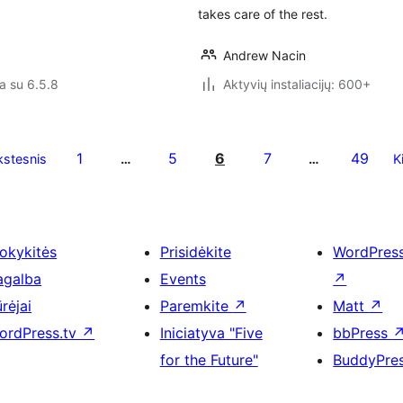
takes care of the rest.
Andrew Nacin
a su 6.5.8
Aktyvių instaliacijų: 600+
1
5
6
7
49
stesnis
…
…
K
okykitės
Prisidėkite
WordPres
agalba
Events
↗
rėjai
Paremkite
↗
Matt
↗
ordPress.tv
↗
Iniciatyva "Five
bbPress
for the Future"
BuddyPre