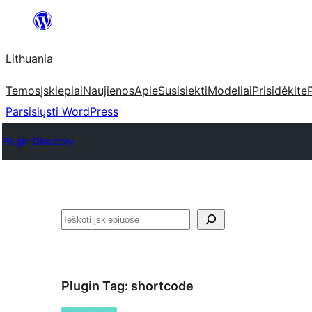
Eiti
prie
Lithuania
turinio
Temos
Įskiepiai
Naujienos
Apie
Susisiekti
Modeliai
Prisidėkite
Parsisiųsti WordPress
Plugin Directory
Paieška
Plugin Tag:
shortcode