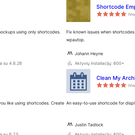
Shortcode Emp
(Vis
mockups using only shortcodes.
Fix known issues when shortcodes a
wpautop.
Johann Heyne
a su 4.8.28
Aktyvių instaliacijų: 800+
Clean My Arch
(Vis
ou like using shortcodes. Create
An easy-to-use shortcode for displ
Justin Tadlock
a su 6.7.5
Aktyvių instaliacijų: 800+