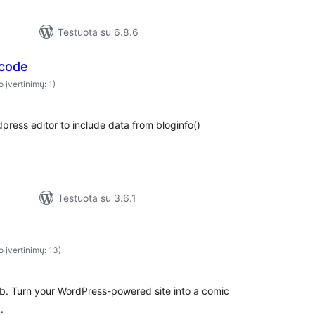
Testuota su 6.8.6
tcode
o įvertinimų: 1)
press editor to include data from bloginfo()
Testuota su 3.6.1
o įvertinimų: 13)
b. Turn your WordPress-powered site into a comic
.