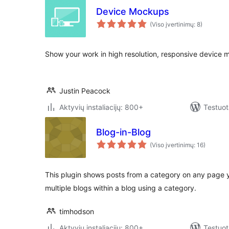
Device Mockups
(Viso įvertinimų: 8)
Show your work in high resolution, responsive device 
Justin Peacock
Aktyvių instaliacijų: 800+
Testuot
Blog-in-Blog
(Viso įvertinimų: 16)
This plugin shows posts from a category on any page y
multiple blogs within a blog using a category.
timhodson
Aktyvių instaliacijų: 800+
Testuot