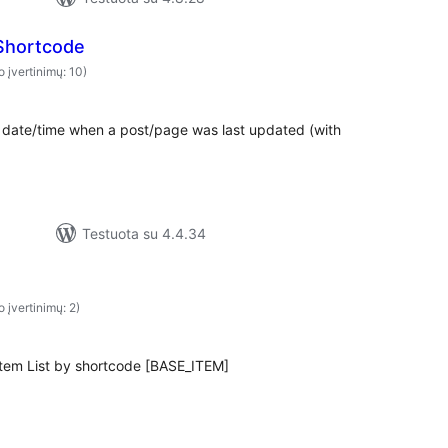
Shortcode
o įvertinimų: 10)
e date/time when a post/page was last updated (with
Testuota su 4.4.34
o įvertinimų: 2)
 Item List by shortcode [BASE_ITEM]