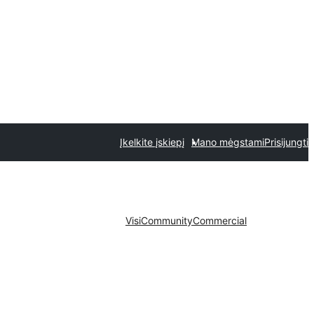
Įkelkite įskiepį
Mano mėgstami
Prisijungti
Visi
Community
Commercial