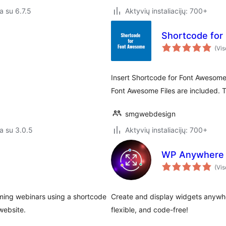
a su 6.7.5
Aktyvių instaliacijų: 700+
Shortcode fo
(Vis
Insert Shortcode for Font Awesome 
Font Awesome Files are included. 
smgwebdesign
a su 3.0.5
Aktyvių instaliacijų: 700+
WP Anywhere 
(Vis
oming webinars using a shortcode
Create and display widgets anywh
website.
flexible, and code-free!