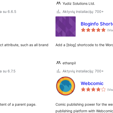
Yudiz Solutions Ltd.
a su 6.6.5
Aktyvių instaliacijų: 700+
Bloginfo Shor
(Vis
ct attribute, such as all brand
Add a [blog] shortcode to the Word
ethanpil
a su 6.7.5
Aktyvių instaliacijų: 700+
Webcomic
(Vis
ntent of a parent page.
Comic publishing power for the we
publishing platform with Webcomic