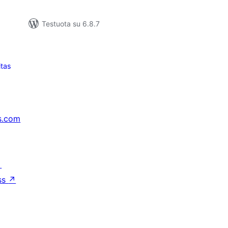
Testuota su 6.8.7
itas
s.com
↗
ss
↗