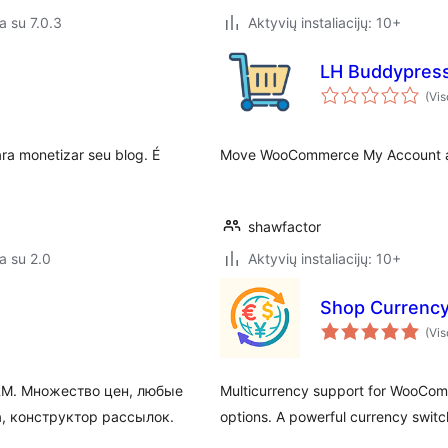
a su 7.0.3
Aktyvių instaliacijų: 10+
LH Buddypres
(Vis
ra monetizar seu blog. É
Move WooCommerce My Account ar
shawfactor
a su 2.0
Aktyvių instaliacijų: 10+
Shop Currenc
(Vis
RM. Множество цен, любые
Multicurrency support for WooComm
а, конструктор рассылок.
options. A powerful currency swi