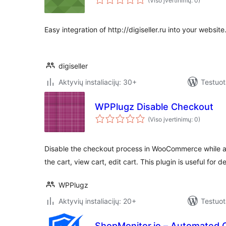
(Viso įvertinimų: 0)
Easy integration of http://digiseller.ru into your website
digiseller
Aktyvių instaliacijų: 30+
Testuot
WPPlugz Disable Checkout
(Viso įvertinimų: 0)
Disable the checkout process in WooCommerce while al
the cart, view cart, edit cart. This plugin is useful for
WPPlugz
Aktyvių instaliacijų: 20+
Testuot
ShopMonitor.io – Automated 