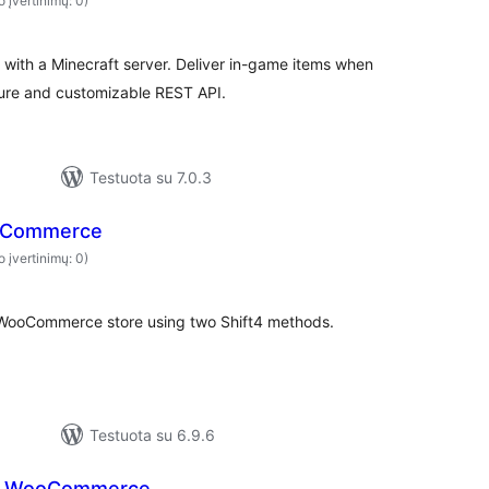
o įvertinimų: 0)
ith a Minecraft server. Deliver in-game items when
cure and customizable REST API.
Testuota su 7.0.3
ooCommerce
o įvertinimų: 0)
 WooCommerce store using two Shift4 methods.
Testuota su 6.9.6
or WooCommerce