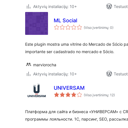
Aktyvių instaliacijų: 10+
Testuot
ML Social
(Viso įvertinimų: 0)
Este plugin mostra uma vitrine do Mercado de Sócio pa
importante ser cadastrado no mercado e Sócio.
marviorocha
Aktyvių instaliacijų: 10+
Testuot
UNIVERSAM
(Viso įvertinimų: 12)
Платформа для сайта и бизнеса «УНИВЕРСАМ» c C
программы лояльности. 1С, парсинг, SEO, рассылк