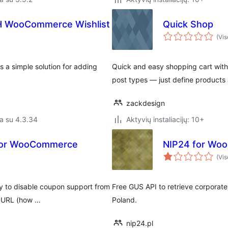
TH WooCommerce Wishlist
Quick Shop
(Vis
 a simple solution for adding
Quick and easy shopping cart with
post types — just define products a
zackdesign
a su 4.3.34
Aktyvių instaliacijų: 10+
for WooCommerce
NIP24 for Wo
(Vis
y to disable coupon support from
Free GUS API to retrieve corporate 
t URL (how …
Poland.
nip24.pl