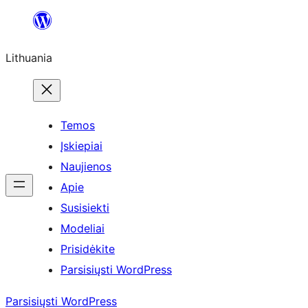
Eiti
prie
Lithuania
turinio
Temos
Įskiepiai
Naujienos
Apie
Susisiekti
Modeliai
Prisidėkite
Parsisiųsti WordPress
Parsisiųsti WordPress