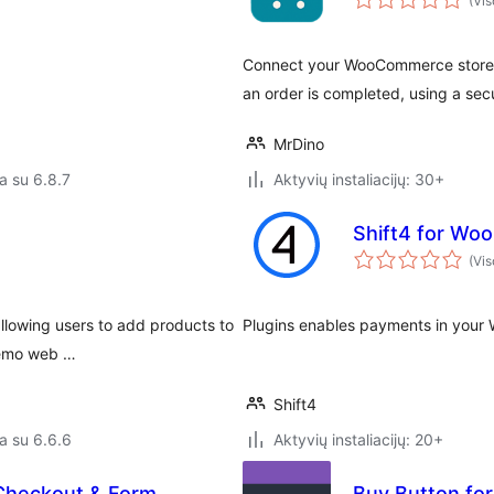
(Vis
.
Connect your WooCommerce store w
an order is completed, using a se
MrDino
a su 6.8.7
Aktyvių instaliacijų: 30+
Shift4 for W
(Vis
lowing users to add products to
Plugins enables payments in your
 demo web …
Shift4
a su 6.6.6
Aktyvių instaliacijų: 20+
Checkout & Form
Buy Button f