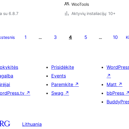
WooTools
a su 6.8.7
Aktyvių instaliacijų: 10+
1
3
4
5
10
stesnis
…
…
K
okykitės
Prisidėkite
WordPres
agalba
Events
↗
rėjai
Paremkite
↗
Matt
↗
ordPress.tv
↗
Swag
↗
bbPress
BuddyPre
Lithuania