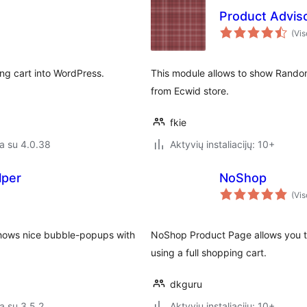
Product Adviso
(Vis
ng cart into WordPress.
This module allows to show Random
from Ecwid store.
fkie
a su 4.0.38
Aktyvių instaliacijų: 10+
lper
NoShop
(Vis
shows nice bubble-popups with
NoShop Product Page allows you to 
using a full shopping cart.
dkguru
a su 3.5.2
Aktyvių instaliacijų: 10+