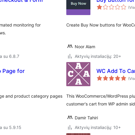
(Vis
mated monitoring for
Create Buy Now buttons for Woo
ws.
Noor Alam
a su 6.8.7
Aktyvių instaliacijų: 20+
p Page for
WC Add To Ca
(Vis
page and product category pages
This WooCommerce/WordPress plugin
customer's cart from WP admin sid
Damir Tahiri
a su 5.9.15
Aktyvių instaliacijų: 10+