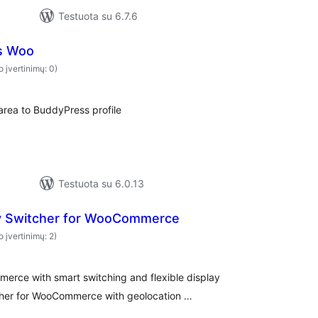
Testuota su 6.7.6
s Woo
o įvertinimų: 0)
ea to BuddyPress profile
Testuota su 6.0.13
y Switcher for WooCommerce
o įvertinimų: 2)
erce with smart switching and flexible display
tcher for WooCommerce with geolocation …