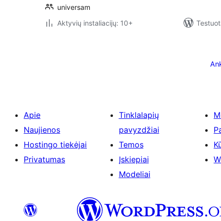
universam
Aktyvių instaliacijų: 10+
Testuot
Įrašų
puslapiavimas
Ank
Apie
Tinklalapių
M
Naujienos
pavyzdžiai
P
Hostingo tiekėjai
Temos
Kū
Privatumas
Įskiepiai
W
Modeliai