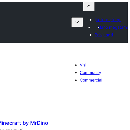
Įkelkite įskiepį
Mano mėgstami
Prisijungti
Visi
Community
Commercial
Minecraft by MrDino