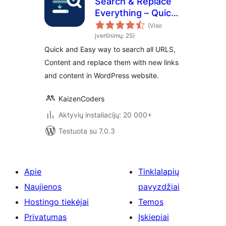
Search & Replace
Everything – Quick
and Easy Way to
(Viso
Find and Replace
įvertinimų: 25)
Text, Links
Quick and Easy way to search all URLS,
Content and replace them with new links
and content in WordPress website.
KaizenCoders
Aktyvių instaliacijų: 20 000+
Testuota su 7.0.3
Apie
Tinklalapių
Naujienos
pavyzdžiai
Hostingo tiekėjai
Temos
Privatumas
Įskiepiai