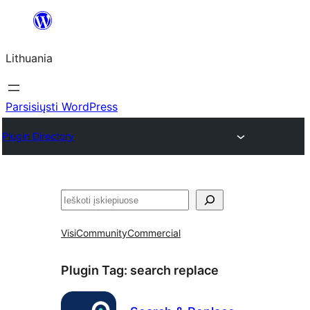
Eiti
prie
Lithuania
turinio
Parsisiųsti WordPress
Plugin Directory
Paieška
Visi
Community
Commercial
Plugin Tag:
search replace