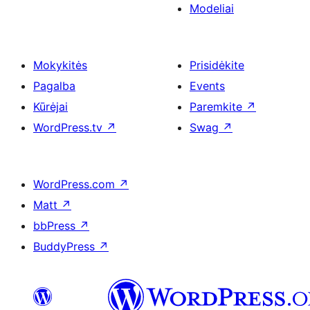
Modeliai
Mokykitės
Prisidėkite
Pagalba
Events
Kūrėjai
Paremkite
↗
WordPress.tv
↗
Swag
↗
WordPress.com
↗
Matt
↗
bbPress
↗
BuddyPress
↗