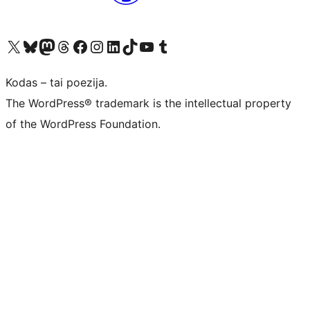
Visit our X (formerly Twitter) account
Apsilankykite mūsų Bluesky paskyroje
Visit our Mastodon account
Apsilankykite mūsų Threads paskyroje
Visit our Facebook page
Visit our Instagram account
Visit our LinkedIn account
Apsilankykite mūsų TikTok paskyroje
Visit our YouTube channel
Apsilankykite mūsų Tumblr paskyroje
Kodas – tai poezija.
The WordPress® trademark is the intellectual property
of the WordPress Foundation.