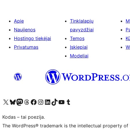
Apie
Tinklalapių
M
Naujienos
pavyzdžiai
P
Hostingo tiekėjai
Temos
Kū
Privatumas
Įskiepiai
W
Modeliai
Visit our X (formerly Twitter) account
Apsilankykite mūsų Bluesky paskyroje
Visit our Mastodon account
Apsilankykite mūsų Threads paskyroje
Visit our Facebook page
Visit our Instagram account
Visit our LinkedIn account
Apsilankykite mūsų TikTok paskyroje
Visit our YouTube channel
Apsilankykite mūsų Tumblr paskyroje
Kodas – tai poezija.
The WordPress® trademark is the intellectual property of