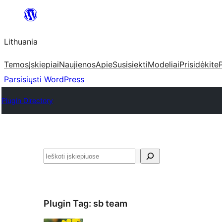
Eiti
prie
Lithuania
turinio
Temos
Įskiepiai
Naujienos
Apie
Susisiekti
Modeliai
Prisidėkite
Parsisiųsti WordPress
Plugin Directory
Paieška
Plugin Tag:
sb team