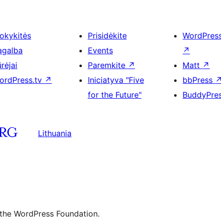
okykitės
Prisidėkite
WordPres
agalba
Events
↗
rėjai
Paremkite
↗
Matt
↗
ordPress.tv
↗
Iniciatyva "Five
bbPress
for the Future"
BuddyPre
Lithuania
 the WordPress Foundation.