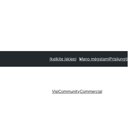
Įkelkite įskiepį
Mano mėgstami
Prisijungti
Visi
Community
Commercial