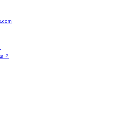
s.com
↗
ss
↗