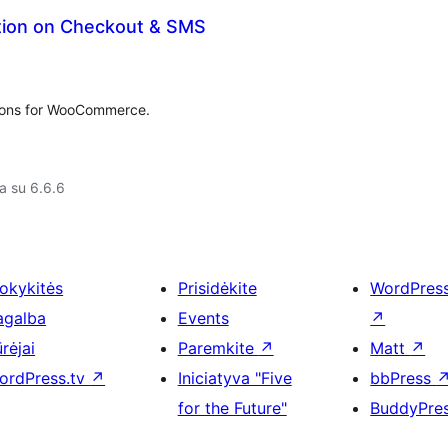
ation on Checkout & SMS
tions for WooCommerce.
a su 6.6.6
okykitės
Prisidėkite
WordPres
agalba
Events
↗
rėjai
Paremkite
↗
Matt
↗
ordPress.tv
↗
Iniciatyva "Five
bbPress
for the Future"
BuddyPre