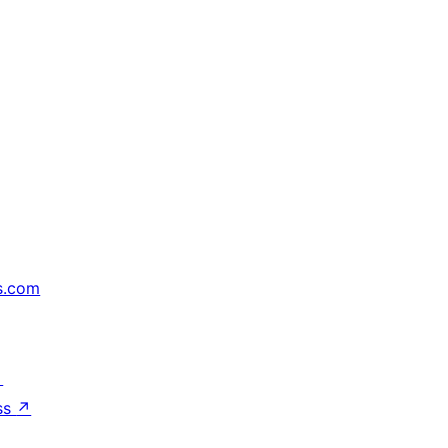
s.com
↗
ss
↗