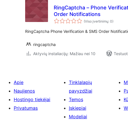
RingCaptcha – Phone Verific
Order Notifications
(Viso įvertinimų: 0)
RingCaptcha Phone Verification & SMS Order Notifica
ringcaptcha
Aktyvių instaliacijų: Mažiau nei 10
Testuot
Apie
Tinklalapių
M
Naujienos
pavyzdžiai
P
Hostingo tiekėjai
Temos
Kū
Privatumas
Įskiepiai
W
Modeliai