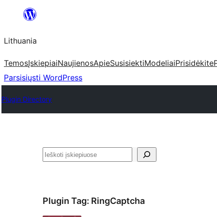
Eiti
prie
Lithuania
turinio
Temos
Įskiepiai
Naujienos
Apie
Susisiekti
Modeliai
Prisidėkite
Parsisiųsti WordPress
Plugin Directory
Paieška
Plugin Tag:
RingCaptcha