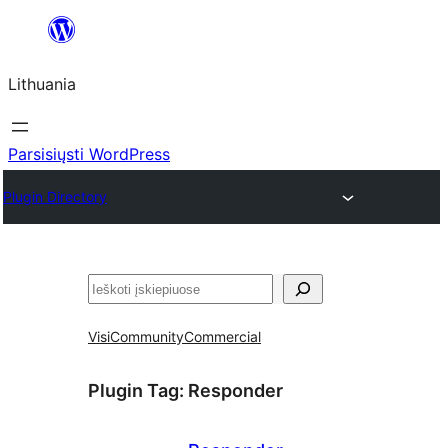
Eiti
prie
Lithuania
turinio
Parsisiųsti WordPress
Plugin Directory
Paieška
Visi
Community
Commercial
Plugin Tag:
Responder