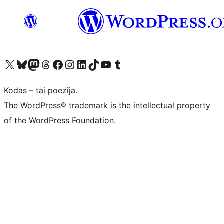
Visit our X (formerly Twitter) account
Apsilankykite mūsų Bluesky paskyroje
Visit our Mastodon account
Apsilankykite mūsų Threads paskyroje
Visit our Facebook page
Visit our Instagram account
Visit our LinkedIn account
Apsilankykite mūsų TikTok paskyroje
Visit our YouTube channel
Apsilankykite mūsų Tumblr paskyroje
Kodas – tai poezija.
The WordPress® trademark is the intellectual property
of the WordPress Foundation.