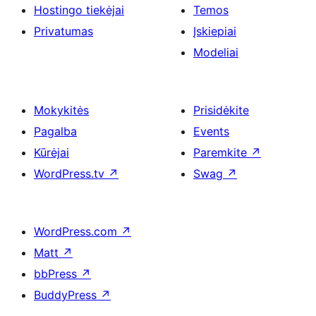
Hostingo tiekėjai
Temos
Privatumas
Įskiepiai
Modeliai
Mokykitės
Prisidėkite
Pagalba
Events
Kūrėjai
Paremkite
↗
WordPress.tv
↗
Swag
↗
WordPress.com
↗
Matt
↗
bbPress
↗
BuddyPress
↗