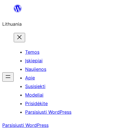
Eiti
prie
Lithuania
turinio
Temos
Įskiepiai
Naujienos
Apie
Susisiekti
Modeliai
Prisidėkite
Parsisiųsti WordPress
Parsisiųsti WordPress