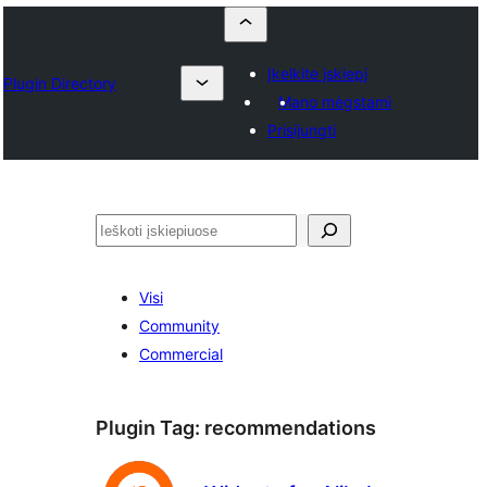
Įkelkite įskiepį
Plugin Directory
Mano mėgstami
Prisijungti
Paieška
Visi
Community
Commercial
Plugin Tag:
recommendations