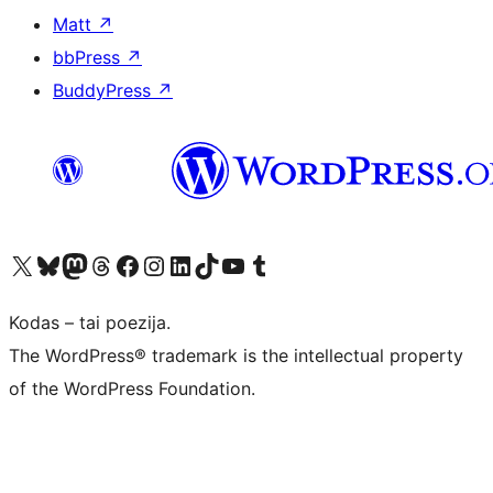
Matt
↗
bbPress
↗
BuddyPress
↗
Visit our X (formerly Twitter) account
Apsilankykite mūsų Bluesky paskyroje
Visit our Mastodon account
Apsilankykite mūsų Threads paskyroje
Visit our Facebook page
Visit our Instagram account
Visit our LinkedIn account
Apsilankykite mūsų TikTok paskyroje
Visit our YouTube channel
Apsilankykite mūsų Tumblr paskyroje
Kodas – tai poezija.
The WordPress® trademark is the intellectual property
of the WordPress Foundation.