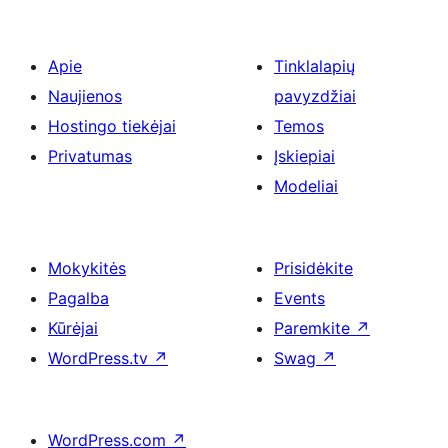
Apie
Tinklalapių
Naujienos
pavyzdžiai
Hostingo tiekėjai
Temos
Privatumas
Įskiepiai
Modeliai
Mokykitės
Prisidėkite
Pagalba
Events
Kūrėjai
Paremkite
↗
WordPress.tv
↗
Swag
↗
WordPress.com
↗