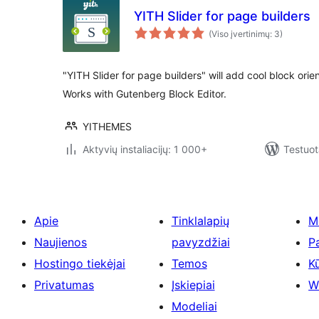
YITH Slider for page builders
(Viso įvertinimų: 3)
"YITH Slider for page builders" will add cool block orie
Works with Gutenberg Block Editor.
YITHEMES
Aktyvių instaliacijų: 1 000+
Testuot
Apie
Tinklalapių
M
Naujienos
pavyzdžiai
P
Hostingo tiekėjai
Temos
Kū
Privatumas
Įskiepiai
W
Modeliai