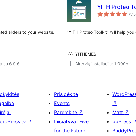
YITH Proteo To
(Vis
nted sliders to your website.
"YITH Proteo Toolkit" will help yo
YITHEMES
a su 6.9.6
Aktyvių instaliacijų: 1 000+
okykitės
Prisidėkite
WordPres
agalba
Events
↗
rėjai
Paremkite
↗
Matt
↗
ordPress.tv
↗
Iniciatyva "Five
bbPress
for the Future"
BuddyPre