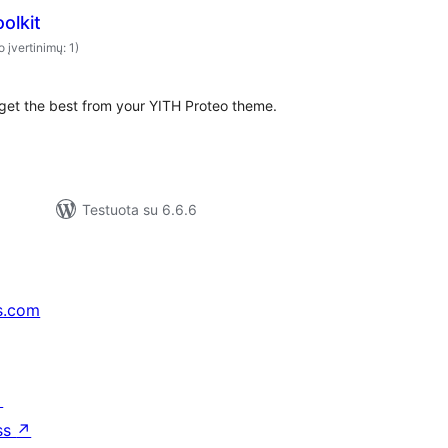
olkit
o įvertinimų: 1)
u get the best from your YITH Proteo theme.
Testuota su 6.6.6
s.com
↗
ss
↗