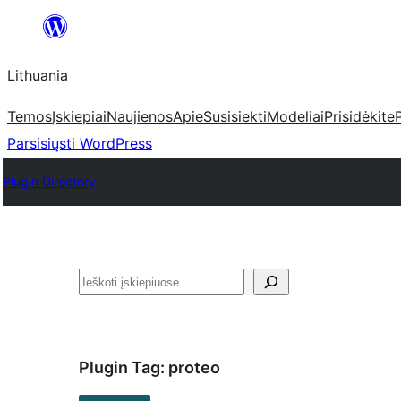
Eiti
prie
Lithuania
turinio
Temos
Įskiepiai
Naujienos
Apie
Susisiekti
Modeliai
Prisidėkite
Parsisiųsti WordPress
Plugin Directory
Paieška
Plugin Tag:
proteo