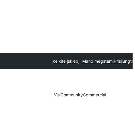
Įkelkite įskiepį
Mano mėgstami
Prisijungti
Visi
Community
Commercial