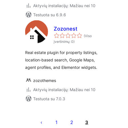
Aktyvių instaliacijų: Mažiau nei 10
Testuota su 6.9.6
Zozonest
(Viso
įvertinimų: 0)
Real estate plugin for property listings,
location-based search, Google Maps,
agent profiles, and Elementor widgets.
zozothemes
Aktyvių instaliacijų: Mažiau nei 10
Testuota su 7.0.3
Įrašų
puslapiavimas
1
2
3