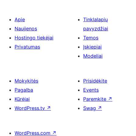
Apie
Tinklalapių
Naujienos
pavyzdžiai
Hostingo tiekėjai
Temos
Privatumas
Įskiepiai
Modeliai
Mokykitės
Prisidėkite
Pagalba
Events
Kūrėjai
Paremkite
↗
WordPress.tv
↗
Swag
↗
WordPress.com
↗