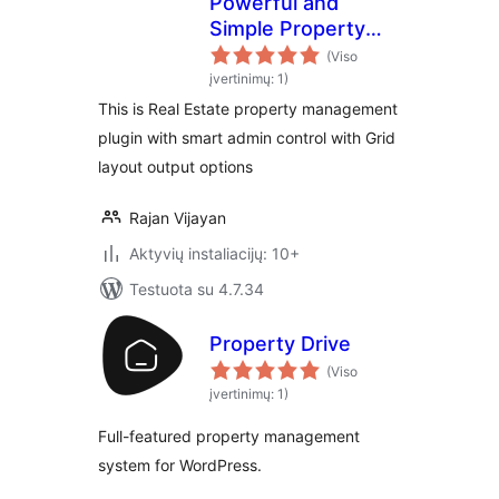
Powerful and
Simple Property
Responsive Listing
(Viso
plugin
įvertinimų: 1)
This is Real Estate property management
plugin with smart admin control with Grid
layout output options
Rajan Vijayan
Aktyvių instaliacijų: 10+
Testuota su 4.7.34
Property Drive
(Viso
įvertinimų: 1)
Full-featured property management
system for WordPress.