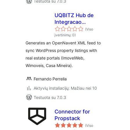
Testuota su 7.0.3
UQBITZ Hub de
Integracao
Imobiliaria
(Viso
įvertinimų: 0)
Generates an OpenNavent XML feed to
sync WordPress property listings with
real estate portals (ImovelWeb,
Wimoveis, Casa Mineira).
Fernando Perrella
Aktyvių instaliacijų: Mažiau nei 10
Testuota su 7.0.3
Connector for
Propstack
(Viso