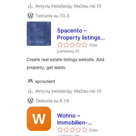
Aktyvių instaliacijų: Mažiau nei 10
Testuota su 7.0.3
Spacento –
Property listings
for Real estate
(Viso
agents
įvertinimų: 0)
Create real estate listings website. Add
property, get leads.
sproutient
Aktyvių instaliacijų: Mažiau nei 10
Testuota su 6.7.6
Wohno –
Immobilien-
Inserate
(Viso