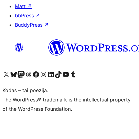
Matt
↗
bbPress
↗
BuddyPress
↗
Visit our X (formerly Twitter) account
Apsilankykite mūsų Bluesky paskyroje
Visit our Mastodon account
Apsilankykite mūsų Threads paskyroje
Visit our Facebook page
Visit our Instagram account
Visit our LinkedIn account
Apsilankykite mūsų TikTok paskyroje
Visit our YouTube channel
Apsilankykite mūsų Tumblr paskyroje
Kodas – tai poezija.
The WordPress® trademark is the intellectual property
of the WordPress Foundation.