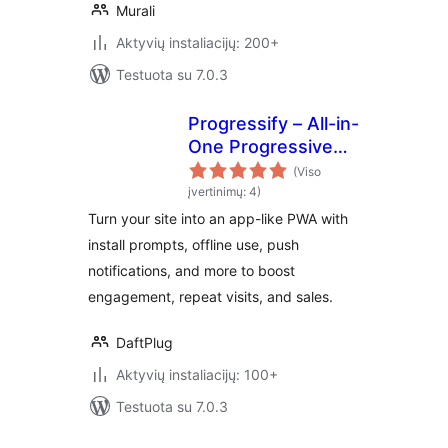
Murali
Aktyvių instaliacijų: 200+
Testuota su 7.0.3
Progressify – All-in-
One Progressive
Web App (PWA)
(Viso
įvertinimų: 4)
Turn your site into an app-like PWA with
install prompts, offline use, push
notifications, and more to boost
engagement, repeat visits, and sales.
DaftPlug
Aktyvių instaliacijų: 100+
Testuota su 7.0.3