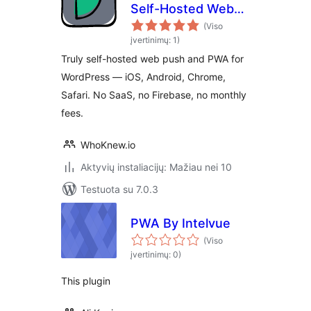
Self-Hosted Web
Push Notifications
(Viso
& PWA
įvertinimų: 1)
Truly self-hosted web push and PWA for
WordPress — iOS, Android, Chrome,
Safari. No SaaS, no Firebase, no monthly
fees.
WhoKnew.io
Aktyvių instaliacijų: Mažiau nei 10
Testuota su 7.0.3
PWA By Intelvue
(Viso
įvertinimų: 0)
This plugin