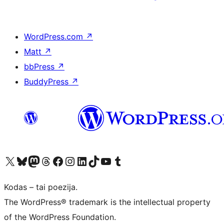
WordPress.com
↗
Matt
↗
bbPress
↗
BuddyPress
↗
Visit our X (formerly Twitter) account
Apsilankykite mūsų Bluesky paskyroje
Visit our Mastodon account
Apsilankykite mūsų Threads paskyroje
Visit our Facebook page
Visit our Instagram account
Visit our LinkedIn account
Apsilankykite mūsų TikTok paskyroje
Visit our YouTube channel
Apsilankykite mūsų Tumblr paskyroje
Kodas – tai poezija.
The WordPress® trademark is the intellectual property
of the WordPress Foundation.