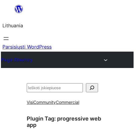
Eiti
prie
Lithuania
turinio
Parsisiųsti WordPress
Plugin Directory
Paieška
Visi
Community
Commercial
Plugin Tag:
progressive web
app