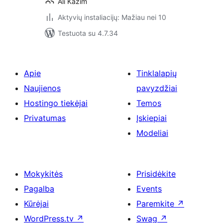
Ali Kazim
Aktyvių instaliacijų: Mažiau nei 10
Testuota su 4.7.34
Apie
Tinklalapių
Naujienos
pavyzdžiai
Hostingo tiekėjai
Temos
Privatumas
Įskiepiai
Modeliai
Mokykitės
Prisidėkite
Pagalba
Events
Kūrėjai
Paremkite
↗
WordPress.tv
↗
Swag
↗