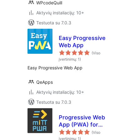
WPcodeQuill
Aktyvių instaliacijų: 10+
Testuota su 7.0.3
Easy Progressive
Web App
(Viso
įvertinimų: 1)
Easy Progressive Web App
QeApps
Aktyvių instaliacijų: 10+
Testuota su 7.0.3
Progressive Web
App (PWA) for
WordPress –
(Viso
Offline & Add to
įvertinimų: 1)