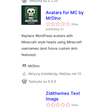
Testuota su 5.2.25
Avatars for MC by
MrDino
(Viso
įvertinimų: 0)
Replace WordPress avatars with
Minecraft-style heads using Minecraft
usernames (and future custom skin
features).
MrDino
Aktyvių instaliacijų: Mažiau nei 10
Testuota su 6.9.6
Zidithemes Text
Image
(Viso