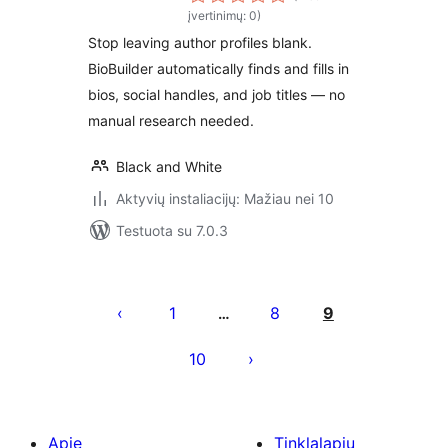
įvertinimų: 0)
Stop leaving author profiles blank.
BioBuilder automatically finds and fills in
bios, social handles, and job titles — no
manual research needed.
Black and White
Aktyvių instaliacijų: Mažiau nei 10
Testuota su 7.0.3
Įrašų
puslapiavimas
1
8
9
…
10
Apie
Tinklalapių