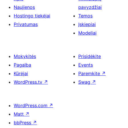
Naujienos
pavyzdžiai
Hostingo tiekėjai
Temos
Privatumas
Įskiepiai
Modeliai
Mokykitės
Prisidėkite
Pagalba
Events
Kūrėjai
Paremkite
↗
WordPress.tv
↗
Swag
↗
WordPress.com
↗
Matt
↗
bbPress
↗