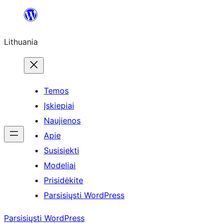
Eiti
prie
Lithuania
turinio
Temos
Įskiepiai
Naujienos
Apie
Susisiekti
Modeliai
Prisidėkite
Parsisiųsti WordPress
Parsisiųsti WordPress