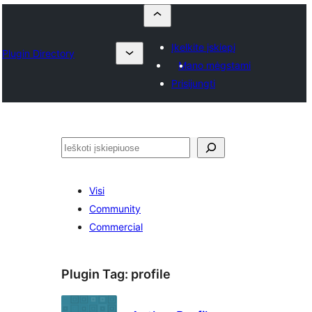
Įkelkite įskiepį
Plugin Directory
Mano mėgstami
Prisijungti
Paieška
Visi
Community
Commercial
Plugin Tag:
profile