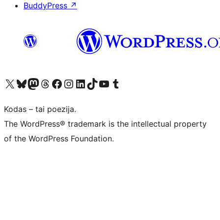
BuddyPress
↗
Visit our X (formerly Twitter) account
Apsilankykite mūsų Bluesky paskyroje
Visit our Mastodon account
Apsilankykite mūsų Threads paskyroje
Visit our Facebook page
Visit our Instagram account
Visit our LinkedIn account
Apsilankykite mūsų TikTok paskyroje
Visit our YouTube channel
Apsilankykite mūsų Tumblr paskyroje
Kodas – tai poezija.
The WordPress® trademark is the intellectual property
of the WordPress Foundation.