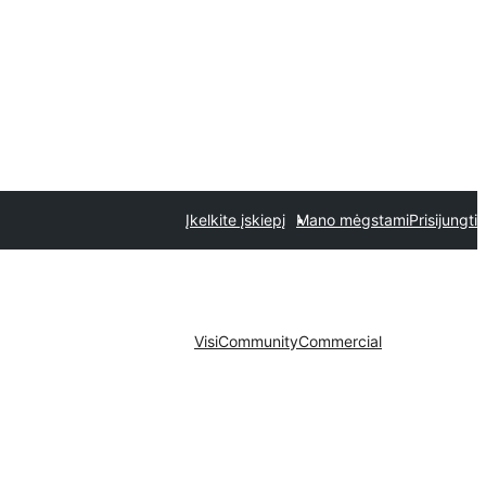
Įkelkite įskiepį
Mano mėgstami
Prisijungti
Visi
Community
Commercial