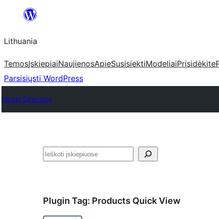
Eiti
prie
Lithuania
turinio
Temos
Įskiepiai
Naujienos
Apie
Susisiekti
Modeliai
Prisidėkite
Parsisiųsti WordPress
Plugin Directory
Paieška
Plugin Tag:
Products Quick View