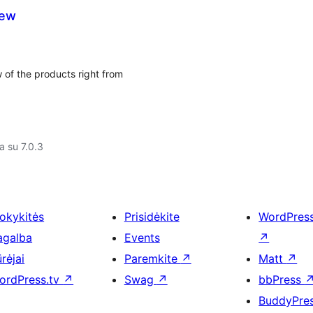
iew
w of the products right from
a su 7.0.3
okykitės
Prisidėkite
WordPres
agalba
Events
↗
rėjai
Paremkite
↗
Matt
↗
ordPress.tv
↗
Swag
↗
bbPress
BuddyPre