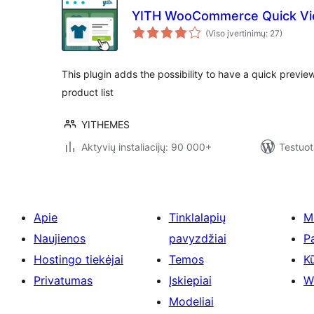
YITH WooCommerce Quick V
(Viso įvertinimų: 27)
This plugin adds the possibility to have a quick previe
product list
YITHEMES
Aktyvių instaliacijų: 90 000+
Testuot
Apie
Tinklalapių
M
Naujienos
pavyzdžiai
P
Hostingo tiekėjai
Temos
Kū
Privatumas
Įskiepiai
W
Modeliai