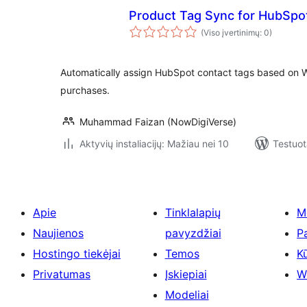
Product Tag Sync for HubSpo
(Viso įvertinimų: 0)
Automatically assign HubSpot contact tags based o
purchases.
Muhammad Faizan (NowDigiVerse)
Aktyvių instaliacijų: Mažiau nei 10
Testuot
Apie
Tinklalapių
M
Naujienos
pavyzdžiai
P
Hostingo tiekėjai
Temos
Kū
Privatumas
Įskiepiai
W
Modeliai