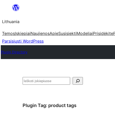
Eiti
prie
Lithuania
turinio
Temos
Įskiepiai
Naujienos
Apie
Susisiekti
Modeliai
Prisidėkite
Parsisiųsti WordPress
Plugin Directory
Paieška
Plugin Tag:
product tags