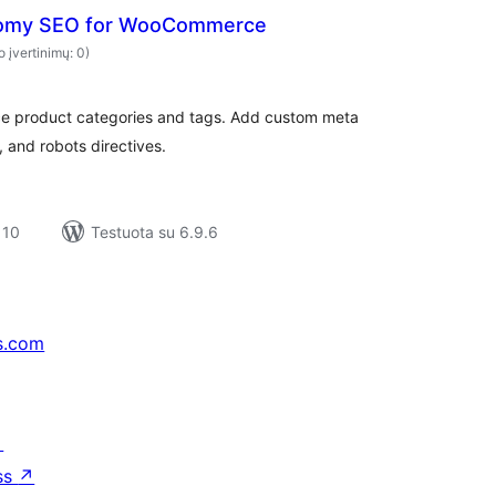
omy SEO for WooCommerce
o įvertinimų: 0)
e product categories and tags. Add custom meta
, and robots directives.
 10
Testuota su 6.9.6
s.com
↗
ss
↗