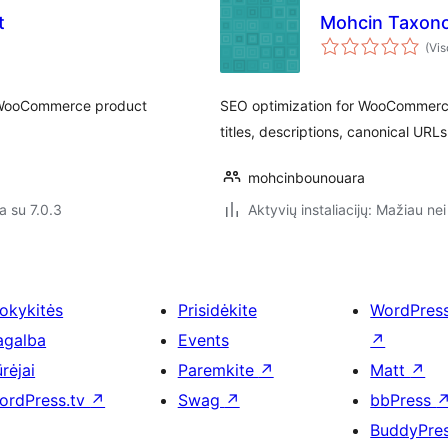
t
Mohcin Taxon
(Vis
n WooCommerce product
SEO optimization for WooCommerc
titles, descriptions, canonical URLs
mohcinbounouara
a su 7.0.3
Aktyvių instaliacijų: Mažiau nei
okykitės
Prisidėkite
WordPres
agalba
Events
↗
rėjai
Paremkite
↗
Matt
↗
ordPress.tv
↗
Swag
↗
bbPress
BuddyPre