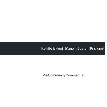
Įkelkite įskiepį
Mano mėgstami
Prisijungti
Visi
Community
Commercial