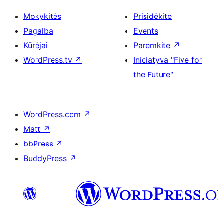
Mokykitės
Prisidėkite
Pagalba
Events
Kūrėjai
Paremkite
↗
WordPress.tv
↗
Iniciatyva "Five for
the Future"
WordPress.com
↗
Matt
↗
bbPress
↗
BuddyPress
↗