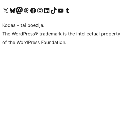
Visit our X (formerly Twitter) account
Apsilankykite mūsų Bluesky paskyroje
Visit our Mastodon account
Apsilankykite mūsų Threads paskyroje
Visit our Facebook page
Visit our Instagram account
Visit our LinkedIn account
Apsilankykite mūsų TikTok paskyroje
Visit our YouTube channel
Apsilankykite mūsų Tumblr paskyroje
Kodas – tai poezija.
The WordPress® trademark is the intellectual property
of the WordPress Foundation.