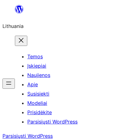
Eiti
prie
Lithuania
turinio
Temos
Įskiepiai
Naujienos
Apie
Susisiekti
Modeliai
Prisidėkite
Parsisiųsti WordPress
Parsisiųsti WordPress