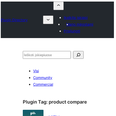
Įkelkite įskiepį
Plugin Directory
Mano mėgstami
Prisijungti
Paieška
Visi
Community
Commercial
Plugin Tag:
product compare