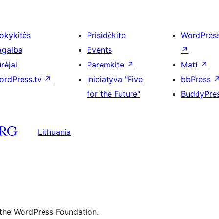
okykitės
Prisidėkite
WordPres
agalba
Events
↗
rėjai
Paremkite
↗
Matt
↗
ordPress.tv
↗
Iniciatyva "Five
bbPress
for the Future"
BuddyPre
Lithuania
 the WordPress Foundation.