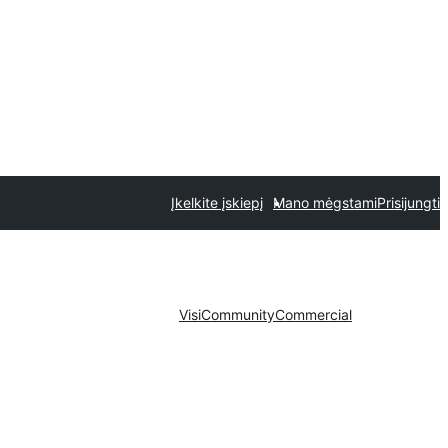
Įkelkite įskiepį
Mano mėgstami
Prisijungti
Visi
Community
Commercial