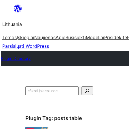
Eiti
prie
Lithuania
turinio
Temos
Įskiepiai
Naujienos
Apie
Susisiekti
Modeliai
Prisidėkite
Parsisiųsti WordPress
Plugin Directory
Paieška
Plugin Tag:
posts table