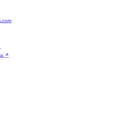
s.com
↗
ss
↗