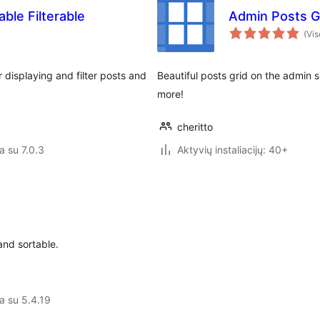
ble Filterable
Admin Posts G
(Vis
 displaying and filter posts and
Beautiful posts grid on the admin 
more!
cheritto
a su 7.0.3
Aktyvių instaliacijų: 40+
and sortable.
a su 5.4.19