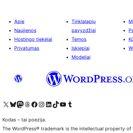
Apie
Tinklalapių
M
Naujienos
pavyzdžiai
P
Hostingo tiekėjai
Temos
Kū
Privatumas
Įskiepiai
W
Modeliai
Visit our X (formerly Twitter) account
Apsilankykite mūsų Bluesky paskyroje
Visit our Mastodon account
Apsilankykite mūsų Threads paskyroje
Visit our Facebook page
Visit our Instagram account
Visit our LinkedIn account
Apsilankykite mūsų TikTok paskyroje
Visit our YouTube channel
Apsilankykite mūsų Tumblr paskyroje
Kodas – tai poezija.
The WordPress® trademark is the intellectual property of