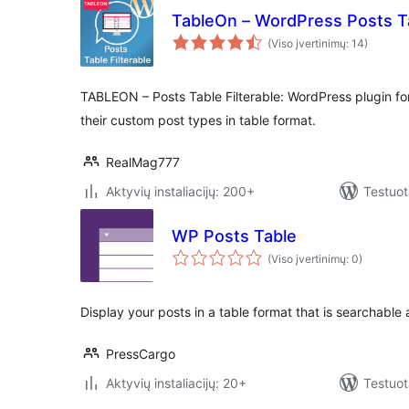
TableOn – WordPress Posts Ta
(Viso įvertinimų: 14)
TABLEON – Posts Table Filterable: WordPress plugin for
their custom post types in table format.
RealMag777
Aktyvių instaliacijų: 200+
Testuot
WP Posts Table
(Viso įvertinimų: 0)
Display your posts in a table format that is searchable 
PressCargo
Aktyvių instaliacijų: 20+
Testuot