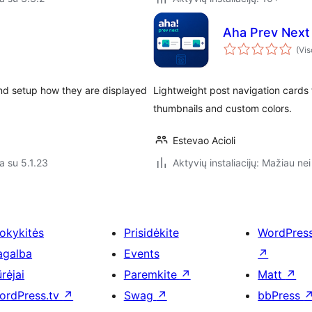
Aha Prev Next 
(Vis
nd setup how they are displayed
Lightweight post navigation cards 
thumbnails and custom colors.
Estevao Acioli
a su 5.1.23
Aktyvių instaliacijų: Mažiau nei
okykitės
Prisidėkite
WordPres
agalba
Events
↗
rėjai
Paremkite
↗
Matt
↗
ordPress.tv
↗
Swag
↗
bbPress