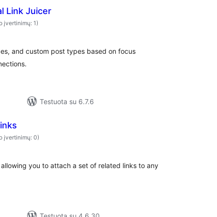
l Link Juicer
o įvertinimų: 1)
ges, and custom post types based on focus
nections.
Testuota su 6.7.6
inks
o įvertinimų: 0)
llowing you to attach a set of related links to any
Testuota su 4.6.30