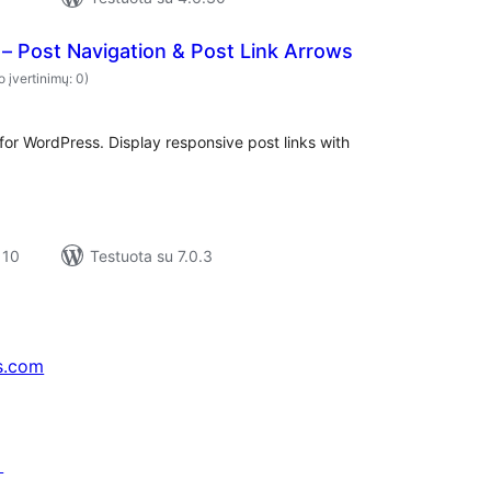
– Post Navigation & Post Link Arrows
o įvertinimų: 0)
for WordPress. Display responsive post links with
 10
Testuota su 7.0.3
s.com
↗