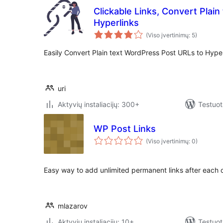
Clickable Links, Convert Plain
Hyperlinks
(Viso įvertinimų: 5)
Easily Convert Plain text WordPress Post URLs to Hyper
uri
Aktyvių instaliacijų: 300+
Testuot
WP Post Links
(Viso įvertinimų: 0)
Easy way to add unlimited permanent links after each o
mlazarov
Aktyvių instaliacijų: 10+
Testuot