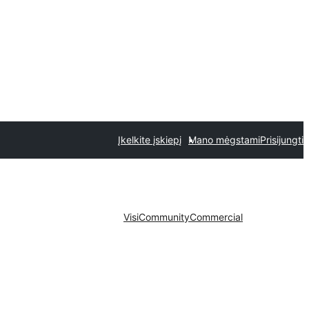
Įkelkite įskiepį
Mano mėgstami
Prisijungti
Visi
Community
Commercial