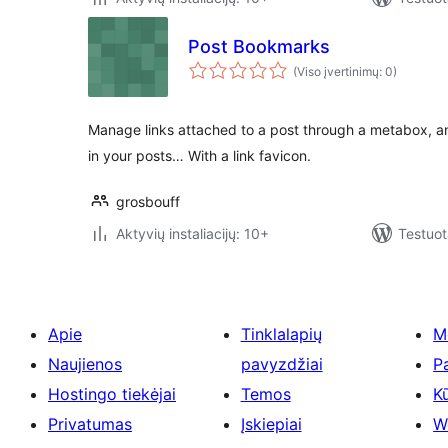
Post Bookmarks
(Viso įvertinimų: 0)
Manage links attached to a post through a metabox, a
in your posts… With a link favicon.
grosbouff
Aktyvių instaliacijų: 10+
Testuot
Apie
Tinklalapių
M
Naujienos
pavyzdžiai
P
Hostingo tiekėjai
Temos
Kū
Privatumas
Įskiepiai
W