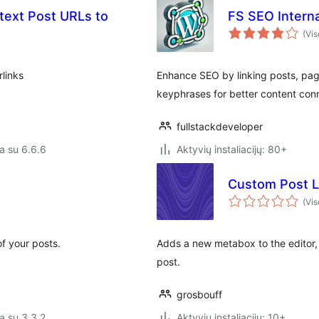
 text Post URLs to
FS SEO Interna
(Vis
links
Enhance SEO by linking posts, pa
keyphrases for better content con
fullstackdeveloper
a su 6.6.6
Aktyvių instaliacijų: 80+
Custom Post L
(Vis
f your posts.
Adds a new metabox to the editor, a
post.
grosbouff
a su 3.3.2
Aktyvių instaliacijų: 10+