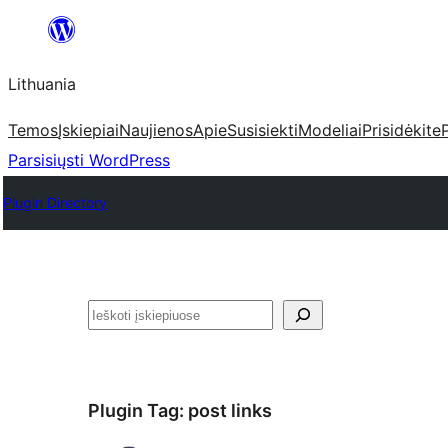
Eiti
prie
Lithuania
turinio
Temos
Įskiepiai
Naujienos
Apie
Susisiekti
Modeliai
Prisidėkite
Parsisiųsti WordPress
Plugin Directory
Paieška
Plugin Tag:
post links