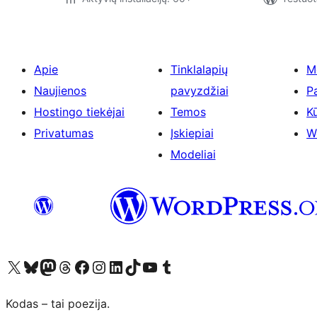
Apie
Tinklalapių
M
Naujienos
pavyzdžiai
P
Hostingo tiekėjai
Temos
Kū
Privatumas
Įskiepiai
W
Modeliai
Visit our X (formerly Twitter) account
Apsilankykite mūsų Bluesky paskyroje
Visit our Mastodon account
Apsilankykite mūsų Threads paskyroje
Visit our Facebook page
Visit our Instagram account
Visit our LinkedIn account
Apsilankykite mūsų TikTok paskyroje
Visit our YouTube channel
Apsilankykite mūsų Tumblr paskyroje
Kodas – tai poezija.