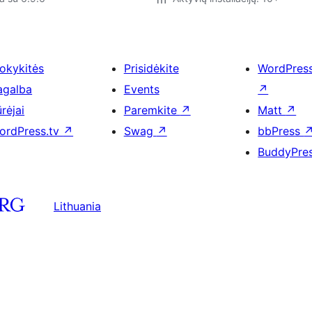
okykitės
Prisidėkite
WordPres
agalba
Events
↗
rėjai
Paremkite
↗
Matt
↗
ordPress.tv
↗
Swag
↗
bbPress
BuddyPre
Lithuania