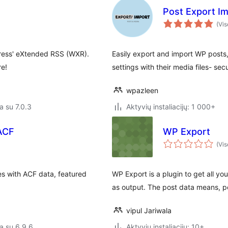
Post Export Im
(Vis
Press' eXtended RSS (WXR).
Easily export and import WP posts
re!
settings with their media files- secu
wpazleen
a su 7.0.3
Aktyvių instaliacijų: 1 000+
 ACF
WP Export
(Vis
es with ACF data, featured
WP Export is a plugin to get all yo
as output. The post data means, po
vipul Jariwala
a su 6.9.6
Aktyvių instaliacijų: 10+