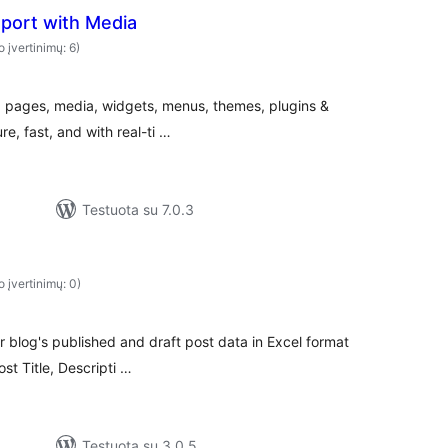
port with Media
o įvertinimų: 6)
, pages, media, widgets, menus, themes, plugins &
re, fast, and with real-ti …
Testuota su 7.0.3
o įvertinimų: 0)
ur blog's published and draft post data in Excel format
st Title, Descripti …
Testuota su 3.0.5