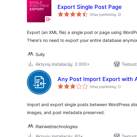
Export Single Post Page
(Viso įvertinimų: 2)
Export (an XML file) a single post or page using Word
There's no need to export your entire database anymo
Sully
Aktyvių instaliacijų: 3 000+
Testuot
Any Post Import Export with
(Viso įvertinimų: 1)
Import and export single posts between WordPress sit
images, and post metadata preserved.
iflairwebtechnologies
Aktyvių instaliacijų: 60+
Testuot