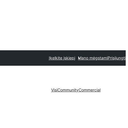
Įkelkite įskiepį
Mano mėgstami
Prisijungti
Visi
Community
Commercial