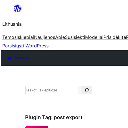
Eiti
prie
Lithuania
turinio
Temos
Įskiepiai
Naujienos
Apie
Susisiekti
Modeliai
Prisidėkite
Parsisiųsti WordPress
Plugin Directory
Paieška
Plugin Tag:
post export