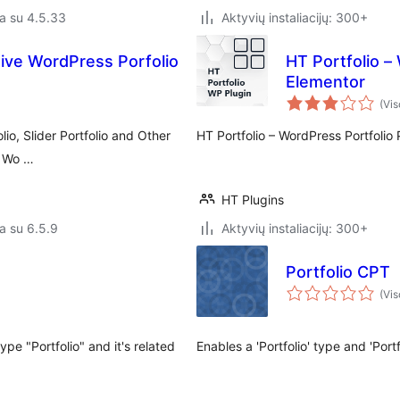
a su 4.5.33
Aktyvių instaliacijų: 300+
ive WordPress Porfolio
HT Portfolio –
Elementor
(Vis
lio, Slider Portfolio and Other
HT Portfolio – WordPress Portfolio 
or Wo …
HT Plugins
a su 6.5.9
Aktyvių instaliacijų: 300+
Portfolio CPT
(Vis
e "Portfolio" and it's related
Enables a 'Portfolio' type and 'Por