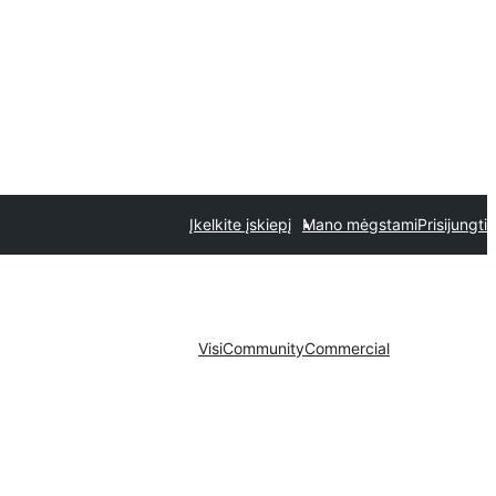
Įkelkite įskiepį
Mano mėgstami
Prisijungti
Visi
Community
Commercial