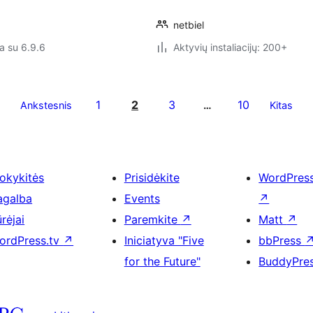
netbiel
a su 6.9.6
Aktyvių instaliacijų: 200+
1
2
3
10
Ankstesnis
…
Kitas
okykitės
Prisidėkite
WordPres
agalba
Events
↗
rėjai
Paremkite
↗
Matt
↗
ordPress.tv
↗
Iniciatyva "Five
bbPress
for the Future"
BuddyPre