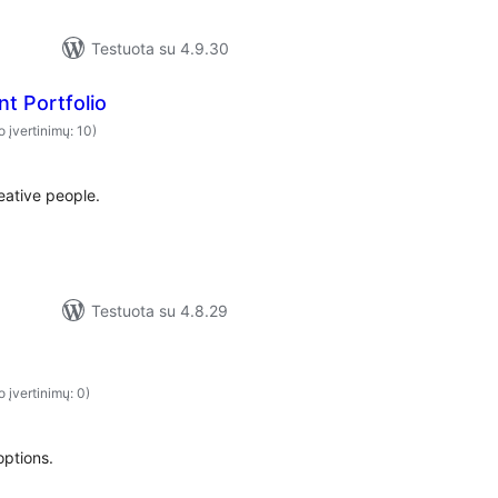
Testuota su 4.9.30
t Portfolio
o įvertinimų: 10)
reative people.
Testuota su 4.8.29
o įvertinimų: 0)
options.