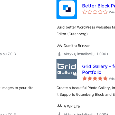
Better Block P
(Vis
Build better WordPress websites fa
Editor (Gutenberg).
Dumitru Brinzan
a su 7.0.3
Aktyvių instaliacijų: 1 000+
Grid Gallery – 
Portfolio
(Vis
t images to your site.
Create a beautiful Photo Gallery, 
it Supports Gutenberg Block and 
A WP Life
a su 7.0.3
Aktyvių instaliacijų: 1 000+