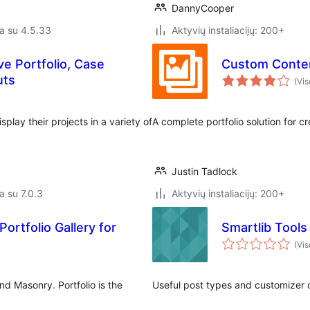
DannyCooper
a su 4.5.33
Aktyvių instaliacijų: 200+
e Portfolio, Case
Custom Conten
uts
(Vis
play their projects in a variety of
A complete portfolio solution for c
Justin Tadlock
a su 7.0.3
Aktyvių instaliacijų: 200+
Portfolio Gallery for
Smartlib Tools
(Vis
and Masonry. Portfolio is the
Useful post types and customizer 