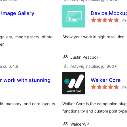
 Image Gallery
Device Mocku
(Vis
 gallery, image gallery, photo
Show your work in high resolution
er.
Justin Peacock
a su 6.4.9
Aktyvių instaliacijų: 800+
ur work with stunning
Walker Core
(Vis
rid, masonry, and card layouts
Walker Core is the companion plu
functionality and custom post type
WalkerWP