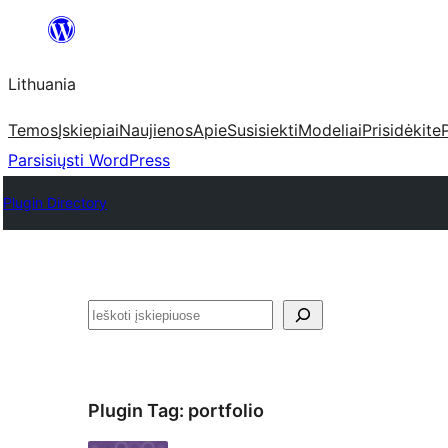
Eiti
prie
Lithuania
turinio
Temos
Įskiepiai
Naujienos
Apie
Susisiekti
Modeliai
Prisidėkite
Parsisiųsti WordPress
Plugin Directory
Paieška
Plugin Tag:
portfolio