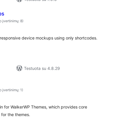
ps
o įvertinimų: 8)
, responsive device mockups using only shortcodes.
Testuota su 4.8.29
o įvertinimų: 1)
gin for WalkerWP Themes, which provides core
 for the themes.