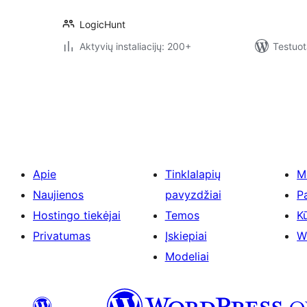
LogicHunt
Aktyvių instaliacijų: 200+
Testuot
Įrašų
puslapiavimas
Apie
Tinklalapių
M
Naujienos
pavyzdžiai
P
Hostingo tiekėjai
Temos
Kū
Privatumas
Įskiepiai
W
Modeliai