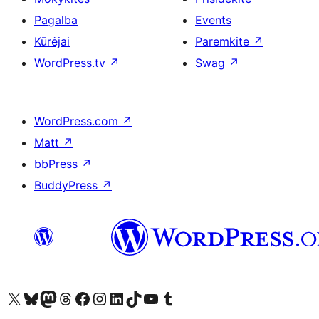
Pagalba
Events
Kūrėjai
Paremkite
↗
WordPress.tv
↗
Swag
↗
WordPress.com
↗
Matt
↗
bbPress
↗
BuddyPress
↗
Visit our X (formerly Twitter) account
Apsilankykite mūsų Bluesky paskyroje
Visit our Mastodon account
Apsilankykite mūsų Threads paskyroje
Visit our Facebook page
Visit our Instagram account
Visit our LinkedIn account
Apsilankykite mūsų TikTok paskyroje
Visit our YouTube channel
Apsilankykite mūsų Tumblr paskyroje