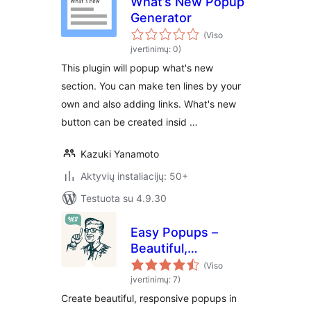
What’s New Popup
Generator
(Viso
įvertinimų: 0)
This plugin will popup what's new
section. You can make ten lines by your
own and also adding links. What's new
button can be created insid …
Kazuki Yanamoto
Aktyvių instaliacijų: 50+
Testuota su 4.9.30
Easy Popups –
Beautiful,
Responsive Popups
(Viso
for Lead Capture &
įvertinimų: 7)
Announcements
Create beautiful, responsive popups in