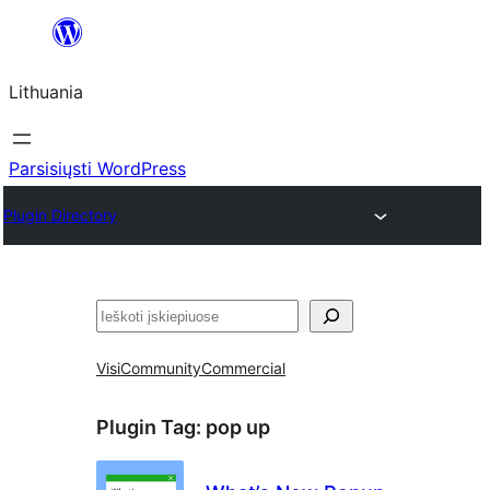
Eiti
prie
Lithuania
turinio
Parsisiųsti WordPress
Plugin Directory
Paieška
Visi
Community
Commercial
Plugin Tag:
pop up