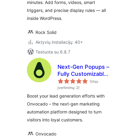
minutes. Add forms, videos, smart
triggers, and precise display rules — all
inside WordPress.
Rock Solid
Aktyvių instaliacijų: 40+
Testuota su 6.8.7
Next-Gen Popups –
Fully Customizable
for Maximizing
(Viso
Leads, Sales, and
įvertinimų: 2)
Conversions
Boost your lead generation efforts with
Onvocado – the next-gen marketing
automation platform designed to turn
visitors into loyal customers.
Onvocado