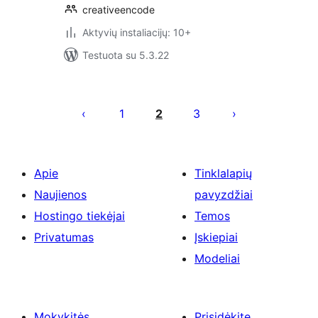
creativeencode
Aktyvių instaliacijų: 10+
Testuota su 5.3.22
Įrašų
puslapiavimas
1
2
3
Apie
Tinklalapių
Naujienos
pavyzdžiai
Hostingo tiekėjai
Temos
Privatumas
Įskiepiai
Modeliai
Mokykitės
Prisidėkite