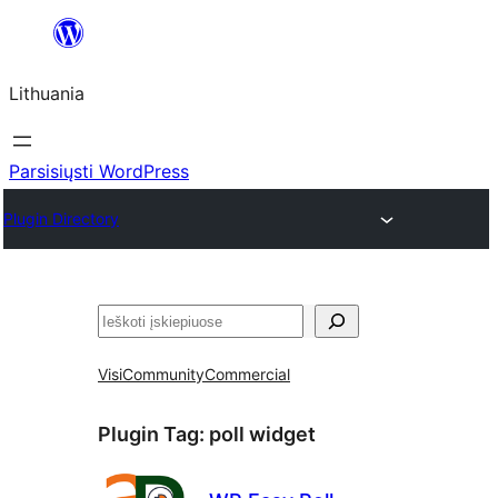
Eiti
prie
Lithuania
turinio
Parsisiųsti WordPress
Plugin Directory
Paieška
Visi
Community
Commercial
Plugin Tag:
poll widget