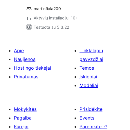
martinfiala200
Aktyvių instaliacijų: 10+
Testuota su 5.3.22
Apie
Tinklalapių
Naujienos
pavyzdžiai
Hostingo tiekėjai
Temos
Privatumas
Įskiepiai
Modeliai
Mokykitės
Prisidėkite
Pagalba
Events
Kūrėjai
Paremkite
↗