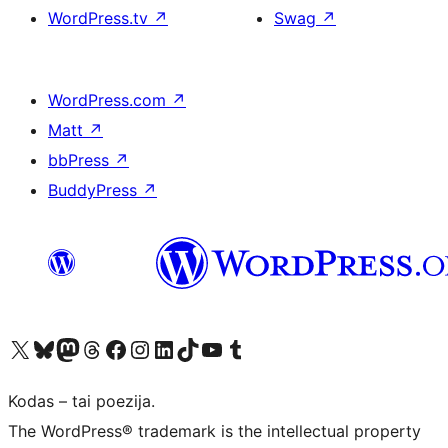
WordPress.tv
↗
Swag
↗
WordPress.com
↗
Matt
↗
bbPress
↗
BuddyPress
↗
Visit our X (formerly Twitter) account
Apsilankykite mūsų Bluesky paskyroje
Visit our Mastodon account
Apsilankykite mūsų Threads paskyroje
Visit our Facebook page
Visit our Instagram account
Visit our LinkedIn account
Apsilankykite mūsų TikTok paskyroje
Visit our YouTube channel
Apsilankykite mūsų Tumblr paskyroje
Kodas – tai poezija.
The WordPress® trademark is the intellectual property