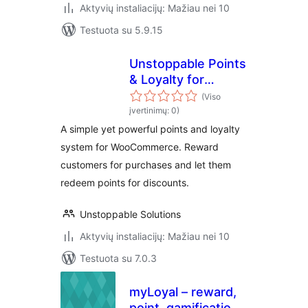
Aktyvių instaliacijų: Mažiau nei 10
Testuota su 5.9.15
Unstoppable Points
& Loyalty for
WooCommerce
(Viso
įvertinimų: 0)
A simple yet powerful points and loyalty
system for WooCommerce. Reward
customers for purchases and let them
redeem points for discounts.
Unstoppable Solutions
Aktyvių instaliacijų: Mažiau nei 10
Testuota su 7.0.3
myLoyal – reward,
point, gamification