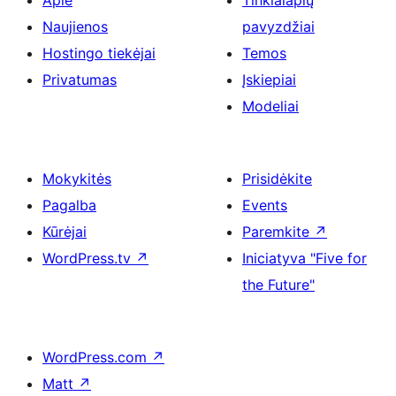
Apie
Tinklalapių
Naujienos
pavyzdžiai
Hostingo tiekėjai
Temos
Privatumas
Įskiepiai
Modeliai
Mokykitės
Prisidėkite
Pagalba
Events
Kūrėjai
Paremkite
↗
WordPress.tv
↗
Iniciatyva "Five for
the Future"
WordPress.com
↗
Matt
↗