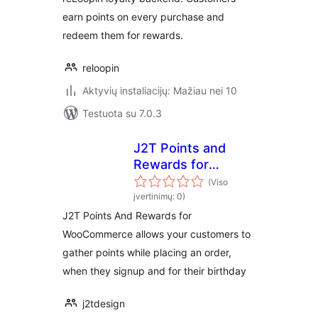
earn points on every purchase and
redeem them for rewards.
reloopin
Aktyvių instaliacijų: Mažiau nei 10
Testuota su 7.0.3
J2T Points and
Rewards for
WooCommerce
(Viso
įvertinimų: 0)
J2T Points And Rewards for
WooCommerce allows your customers to
gather points while placing an order,
when they signup and for their birthday
j2tdesign