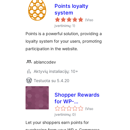
Points loyalty
system
(Viso
įvertinimų: 1)
Points is a powerful solution, providing a
loyalty system for your users, promoting
participation in the website.
ablancodev
Aktyvių instaliacijų: 10+
Testuota su 5.4.20
Shopper Rewards
for WP-
eCommerce
(Viso
įvertinimų: 0)
Let your shoppers earn points for
purchasing from your WP e-Commerce