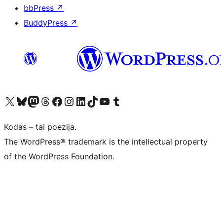
bbPress
↗
BuddyPress
↗
Visit our X (formerly Twitter) account
Apsilankykite mūsų Bluesky paskyroje
Visit our Mastodon account
Apsilankykite mūsų Threads paskyroje
Visit our Facebook page
Visit our Instagram account
Visit our LinkedIn account
Apsilankykite mūsų TikTok paskyroje
Visit our YouTube channel
Apsilankykite mūsų Tumblr paskyroje
Kodas – tai poezija.
The WordPress® trademark is the intellectual property
of the WordPress Foundation.