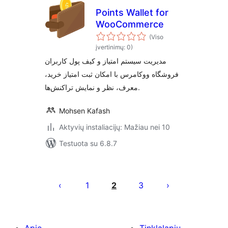
Points Wallet for
WooCommerce
(Viso
įvertinimų: 0)
مدیریت سیستم امتیاز و کیف پول کاربران
فروشگاه ووکامرس با امکان ثبت امتیاز خرید،
معرف، نظر و نمایش تراکنش‌ها.
Mohsen Kafash
Aktyvių instaliacijų: Mažiau nei 10
Testuota su 6.8.7
Įrašų
puslapiavimas
1
2
3