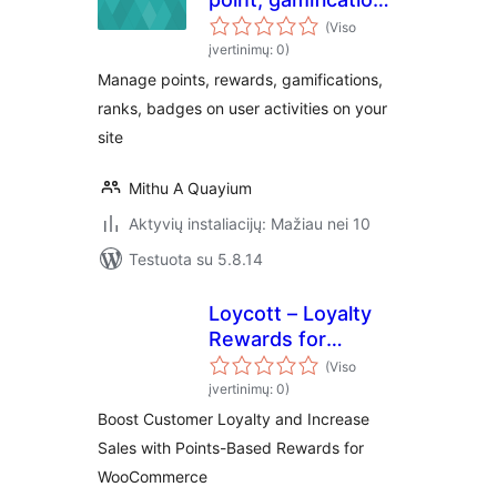
and loyalty plugin
(Viso
with easy but
įvertinimų: 0)
smart yet rules
Manage points, rewards, gamifications,
ranks, badges on user activities on your
site
Mithu A Quayium
Aktyvių instaliacijų: Mažiau nei 10
Testuota su 5.8.14
Loycott – Loyalty
Rewards for
WooCommerce
(Viso
įvertinimų: 0)
Boost Customer Loyalty and Increase
Sales with Points-Based Rewards for
WooCommerce