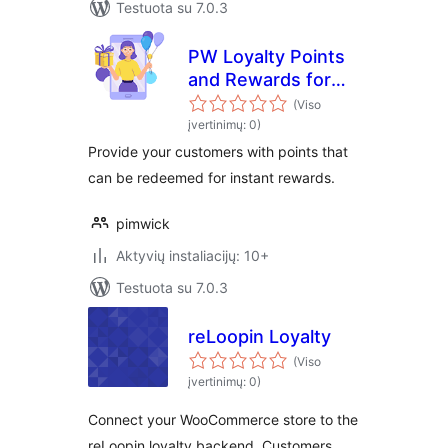
Testuota su 7.0.3
PW Loyalty Points
and Rewards for
WooCommerce
(Viso
įvertinimų: 0)
Provide your customers with points that
can be redeemed for instant rewards.
pimwick
Aktyvių instaliacijų: 10+
Testuota su 7.0.3
reLoopin Loyalty
(Viso
įvertinimų: 0)
Connect your WooCommerce store to the
reLoopin loyalty backend. Customers