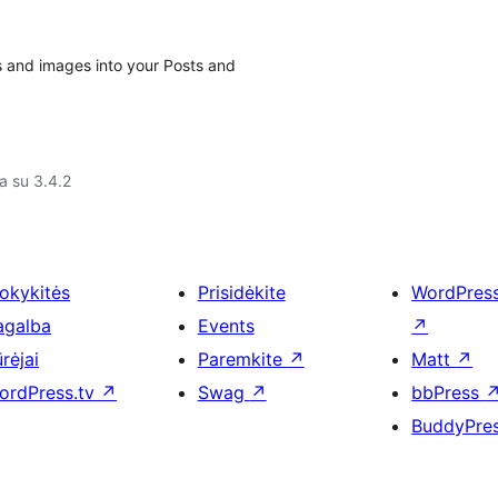
s and images into your Posts and
a su 3.4.2
okykitės
Prisidėkite
WordPres
agalba
Events
↗
rėjai
Paremkite
↗
Matt
↗
ordPress.tv
↗
Swag
↗
bbPress
BuddyPre