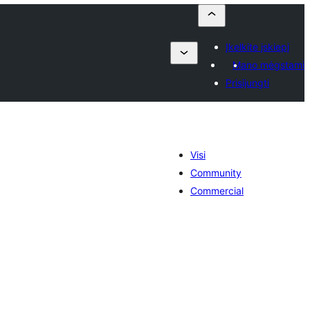
Įkelkite įskiepį
Mano mėgstami
Prisijungti
Visi
Community
Commercial