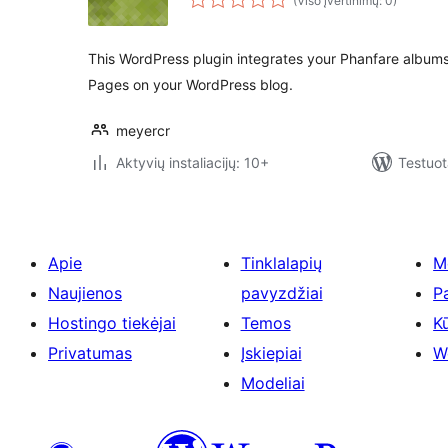
(Viso įvertinimų: 0)
This WordPress plugin integrates your Phanfare album
Pages on your WordPress blog.
meyercr
Aktyvių instaliacijų: 10+
Testuot
Apie
Tinklalapių
M
Naujienos
pavyzdžiai
P
Hostingo tiekėjai
Temos
Kū
Privatumas
Įskiepiai
W
Modeliai