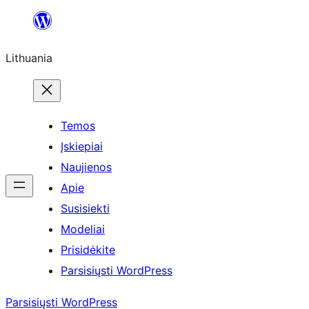
Eiti
prie
Lithuania
turinio
Temos
Įskiepiai
Naujienos
Apie
Susisiekti
Modeliai
Prisidėkite
Parsisiųsti WordPress
Parsisiųsti WordPress