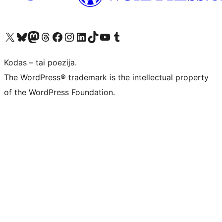
Visit our X (formerly Twitter) account
Apsilankykite mūsų Bluesky paskyroje
Visit our Mastodon account
Apsilankykite mūsų Threads paskyroje
Visit our Facebook page
Visit our Instagram account
Visit our LinkedIn account
Apsilankykite mūsų TikTok paskyroje
Visit our YouTube channel
Apsilankykite mūsų Tumblr paskyroje
Kodas – tai poezija.
The WordPress® trademark is the intellectual property
of the WordPress Foundation.