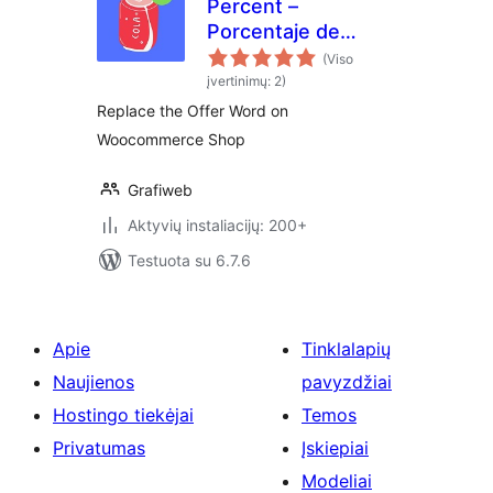
Percent –
Porcentaje de
Descuento en
(Viso
Woocommerce
įvertinimų: 2)
Replace the Offer Word on
Woocommerce Shop
Grafiweb
Aktyvių instaliacijų: 200+
Testuota su 6.7.6
Apie
Tinklalapių
Naujienos
pavyzdžiai
Hostingo tiekėjai
Temos
Privatumas
Įskiepiai
Modeliai