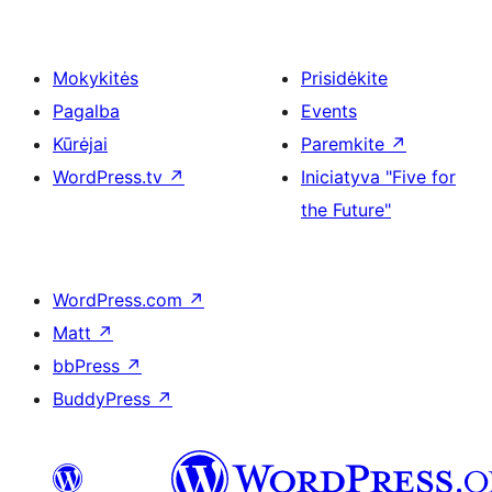
Mokykitės
Prisidėkite
Pagalba
Events
Kūrėjai
Paremkite
↗
WordPress.tv
↗
Iniciatyva "Five for
the Future"
WordPress.com
↗
Matt
↗
bbPress
↗
BuddyPress
↗