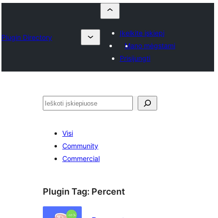
Įkelkite įskiepį
Plugin Directory
Mano mėgstami
Prisijungti
Paieška
Visi
Community
Commercial
Plugin Tag:
Percent