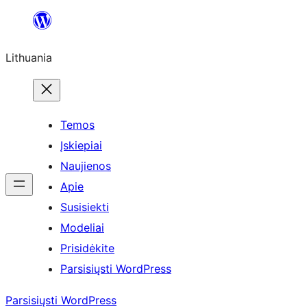
Eiti
prie
Lithuania
turinio
Temos
Įskiepiai
Naujienos
Apie
Susisiekti
Modeliai
Prisidėkite
Parsisiųsti WordPress
Parsisiųsti WordPress