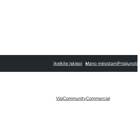
Įkelkite įskiepį
Mano mėgstami
Prisijungti
Visi
Community
Commercial