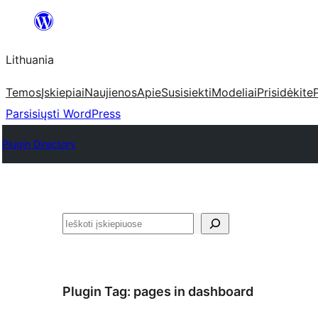
Eiti
prie
Lithuania
turinio
Temos
Įskiepiai
Naujienos
Apie
Susisiekti
Modeliai
Prisidėkite
Parsisiųsti WordPress
Plugin Directory
Paieška
Plugin Tag:
pages in dashboard