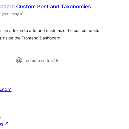
hboard Custom Post and Taxonomies
o įvertinimų: 0)
s an add-on to add and customize the custom posts
 inside the Frontend Dashboard.
Testuota su 5.5.18
s.com
↗
ss
↗