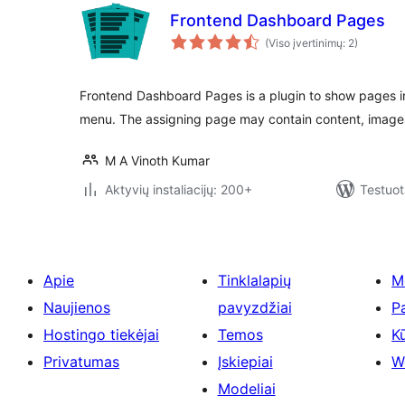
Frontend Dashboard Pages
(Viso įvertinimų: 2)
Frontend Dashboard Pages is a plugin to show pages 
menu. The assigning page may contain content, image
M A Vinoth Kumar
Aktyvių instaliacijų: 200+
Testuot
Apie
Tinklalapių
M
Naujienos
pavyzdžiai
P
Hostingo tiekėjai
Temos
Kū
Privatumas
Įskiepiai
W
Modeliai