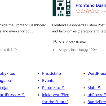
Frontend Das
(Vis
inside the Frontend Dashboard
Frontend Dashboard Custom Post i
s and even shortco …
and taxonomies (category and tag)
M A Vinoth Kumar
a su 5.4.19
Aktyvių instaliacijų: 100+
okykitės
Prisidėkite
WordPres
agalba
Events
↗
rėjai
Paremkite
↗
Matt
↗
ordPress.tv
↗
Iniciatyva "Five
bbPress
for the Future"
BuddyPre