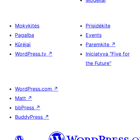
Modeliai
Mokykitės
Prisidėkite
Pagalba
Events
Kūrėjai
Paremkite
↗
WordPress.tv
↗
Iniciatyva "Five for
the Future"
WordPress.com
↗
Matt
↗
bbPress
↗
BuddyPress
↗