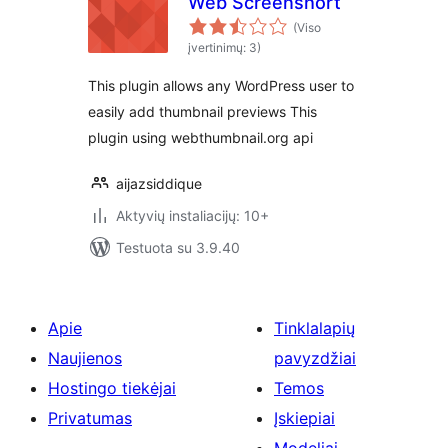
Web Screenshort
(Viso
įvertinimų: 3)
This plugin allows any WordPress user to
easily add thumbnail previews This
plugin using webthumbnail.org api
aijazsiddique
Aktyvių instaliacijų: 10+
Testuota su 3.9.40
Apie
Tinklalapių
Naujienos
pavyzdžiai
Hostingo tiekėjai
Temos
Privatumas
Įskiepiai