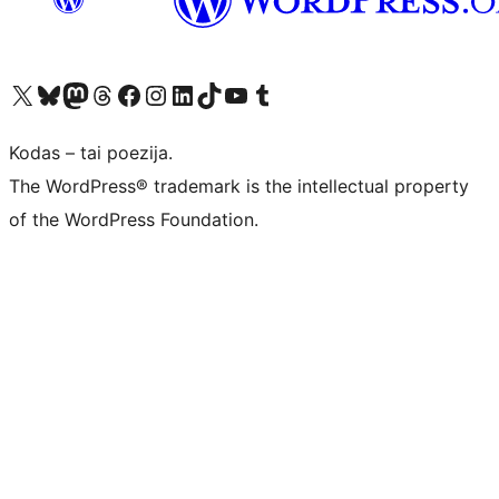
Visit our X (formerly Twitter) account
Apsilankykite mūsų Bluesky paskyroje
Visit our Mastodon account
Apsilankykite mūsų Threads paskyroje
Visit our Facebook page
Visit our Instagram account
Visit our LinkedIn account
Apsilankykite mūsų TikTok paskyroje
Visit our YouTube channel
Apsilankykite mūsų Tumblr paskyroje
Kodas – tai poezija.
The WordPress® trademark is the intellectual property
of the WordPress Foundation.