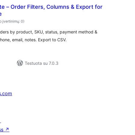
te – Order Filters, Columns & Export for
e
o įvertinimų: 0)
ders by product, SKU, status, payment method &
one, email, notes. Export to CSV.
Testuota su 7.0.3
s.com
↗
ss
↗