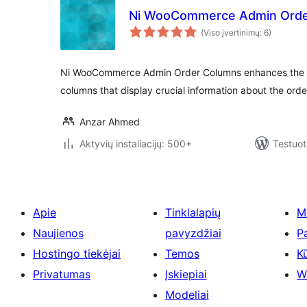
Ni WooCommerce Admin Orde
(Viso įvertinimų: 6)
Ni WooCommerce Admin Order Columns enhances the 
columns that display crucial information about the ord
Anzar Ahmed
Aktyvių instaliacijų: 500+
Testuot
Apie
Tinklalapių
M
Naujienos
pavyzdžiai
P
Hostingo tiekėjai
Temos
Kū
Privatumas
Įskiepiai
W
Modeliai