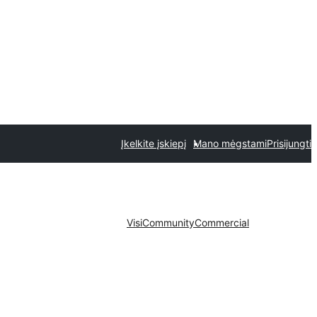
Įkelkite įskiepį
Mano mėgstami
Prisijungti
Visi
Community
Commercial