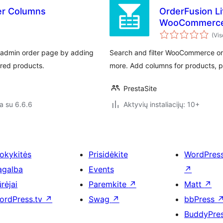
r Columns
OrderFusion Li
WooCommerc
(Vis
admin order page by adding
Search and filter WooCommerce or
ered products.
more. Add columns for products, ph
PrestaSite
a su 6.6.6
Aktyvių instaliacijų: 10+
okykitės
Prisidėkite
WordPres
agalba
Events
↗
rėjai
Paremkite
↗
Matt
↗
ordPress.tv
↗
Swag
↗
bbPress
BuddyPre