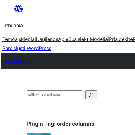
Eiti
prie
Lithuania
turinio
Temos
Įskiepiai
Naujienos
Apie
Susisiekti
Modeliai
Prisidėkite
Parsisiųsti WordPress
Plugin Directory
Paieška
Plugin Tag:
order columns