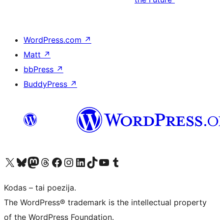
WordPress.com
↗
Matt
↗
bbPress
↗
BuddyPress
↗
Visit our X (formerly Twitter) account
Apsilankykite mūsų Bluesky paskyroje
Visit our Mastodon account
Apsilankykite mūsų Threads paskyroje
Visit our Facebook page
Visit our Instagram account
Visit our LinkedIn account
Apsilankykite mūsų TikTok paskyroje
Visit our YouTube channel
Apsilankykite mūsų Tumblr paskyroje
Kodas – tai poezija.
The WordPress® trademark is the intellectual property
of the WordPress Foundation.