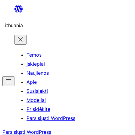
Eiti
prie
Lithuania
turinio
Temos
Įskiepiai
Naujienos
Apie
Susisiekti
Modeliai
Prisidėkite
Parsisiųsti WordPress
Parsisiųsti WordPress