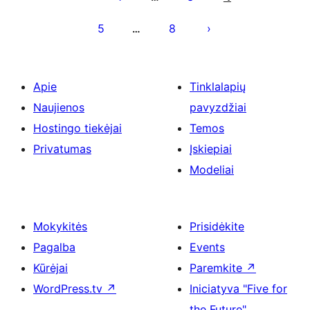
5
8
…
Apie
Tinklalapių
Naujienos
pavyzdžiai
Hostingo tiekėjai
Temos
Privatumas
Įskiepiai
Modeliai
Mokykitės
Prisidėkite
Pagalba
Events
Kūrėjai
Paremkite
↗
WordPress.tv
↗
Iniciatyva "Five for
the Future"