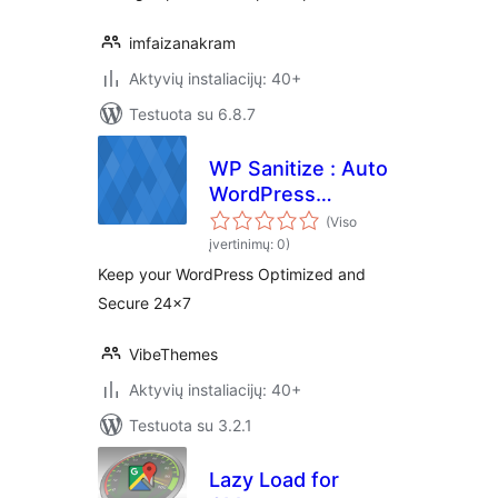
imfaizanakram
Aktyvių instaliacijų: 40+
Testuota su 6.8.7
WP Sanitize : Auto
WordPress
Optimizer Plugin
(Viso
įvertinimų: 0)
Keep your WordPress Optimized and
Secure 24×7
VibeThemes
Aktyvių instaliacijų: 40+
Testuota su 3.2.1
Lazy Load for