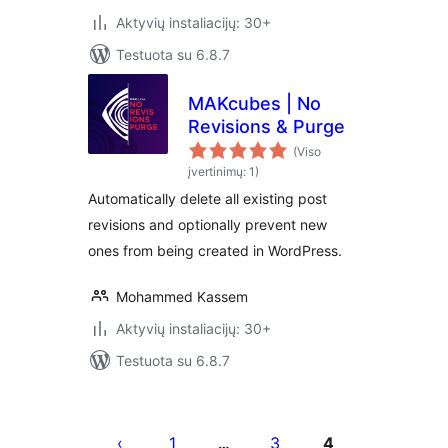
Aktyvių instaliacijų: 30+
Testuota su 6.8.7
MAKcubes | No
Revisions & Purge
(Viso
įvertinimų: 1)
Automatically delete all existing post
revisions and optionally prevent new
ones from being created in WordPress.
Mohammed Kassem
Aktyvių instaliacijų: 30+
Testuota su 6.8.7
Įrašų
puslapiavimas
1
3
4
…