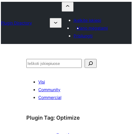
Įkelkite įskiepį
Plugin Directory
Mano mėgstami
Prisijungti
Paieška
Visi
Community
Commercial
Plugin Tag:
Optimize