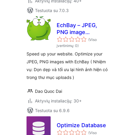
Aktyvių instaliacijų: 40+
Testuota su 7.0.3
EchBay – JPEG,
PNG image
compression
(Viso
įvertinimų: 0)
Speed up your website. Optimize your
JPEG, PNG images with EchBay ( Nhiệm
vụ: Dọn dẹp và tối ưu lại hình ảnh hiện có
trong thư mục uploads )
Dao Quoc Dai
Aktyvių instaliacijų: 30+
Testuota su 6.9.6
Optimize Database
(Viso