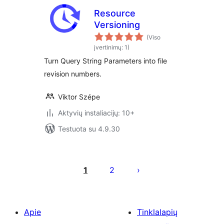
Resource
Versioning
(Viso
įvertinimų: 1)
Turn Query String Parameters into file
revision numbers.
Viktor Szépe
Aktyvių instaliacijų: 10+
Testuota su 4.9.30
Įrašų
puslapiavimas
1
2
Apie
Tinklalapių