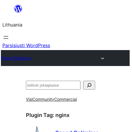
Eiti
prie
Lithuania
turinio
Parsisiųsti WordPress
Plugin Directory
Paieška
Visi
Community
Commercial
Plugin Tag:
nginx