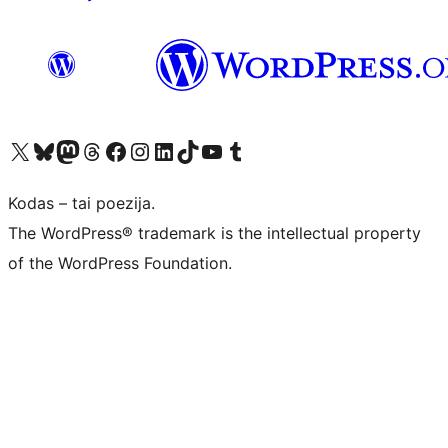
Visit our X (formerly Twitter) account
Apsilankykite mūsų Bluesky paskyroje
Visit our Mastodon account
Apsilankykite mūsų Threads paskyroje
Visit our Facebook page
Visit our Instagram account
Visit our LinkedIn account
Apsilankykite mūsų TikTok paskyroje
Visit our YouTube channel
Apsilankykite mūsų Tumblr paskyroje
Kodas – tai poezija.
The WordPress® trademark is the intellectual property
of the WordPress Foundation.