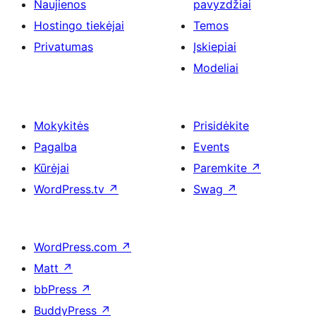
Naujienos
pavyzdžiai
Hostingo tiekėjai
Temos
Privatumas
Įskiepiai
Modeliai
Mokykitės
Prisidėkite
Pagalba
Events
Kūrėjai
Paremkite
↗
WordPress.tv
↗
Swag
↗
WordPress.com
↗
Matt
↗
bbPress
↗
BuddyPress
↗