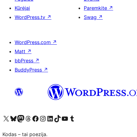
Kūrėjai
Paremkite
↗
WordPress.tv
↗
Swag
↗
WordPress.com
↗
Matt
↗
bbPress
↗
BuddyPress
↗
Visit our X (formerly Twitter) account
Apsilankykite mūsų Bluesky paskyroje
Visit our Mastodon account
Apsilankykite mūsų Threads paskyroje
Visit our Facebook page
Visit our Instagram account
Visit our LinkedIn account
Apsilankykite mūsų TikTok paskyroje
Visit our YouTube channel
Apsilankykite mūsų Tumblr paskyroje
Kodas – tai poezija.