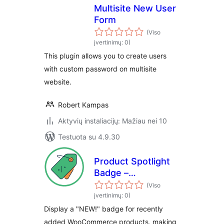
Multisite New User
Form
(Viso
įvertinimų: 0)
This plugin allows you to create users
with custom password on multisite
website.
Robert Kampas
Aktyvių instaliacijų: Mažiau nei 10
Testuota su 4.9.30
Product Spotlight
Badge –
WooCommerce
(Viso
Product Highlights
įvertinimų: 0)
Instantly
Display a "NEW!" badge for recently
added WooCommerce products, making