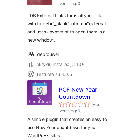
įvertinimų: 0)
LDB External Links turns all your links
with target="_blank" into rel="external"
and uses Javascript to open them in a
new window …
ldebrouwer
Aktyvių instaliacijų: 10+
Testuota su 3.0.5
PCF New Year
Countdown
(Viso
įvertinimų: 0)
A simple plugin that creates an easy to
use New Year countdown for your
WordPress sites.