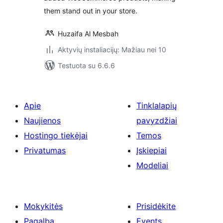
them stand out in your store.
Huzaifa Al Mesbah
Aktyvių instaliacijų: Mažiau nei 10
Testuota su 6.6.6
Apie
Tinklalapių
Naujienos
pavyzdžiai
Hostingo tiekėjai
Temos
Privatumas
Įskiepiai
Modeliai
Mokykitės
Prisidėkite
Pagalba
Events