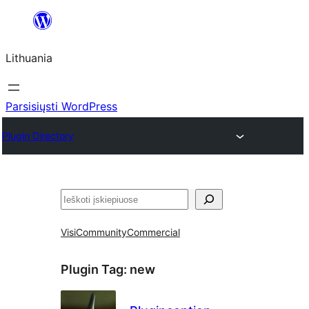
Eiti
prie
Lithuania
turinio
Parsisiųsti WordPress
Plugin Directory
Paieška
Visi
Community
Commercial
Plugin Tag:
new