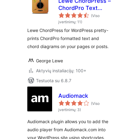
Lewe ChordPress –
ChordPro Text
Formatter
(Viso
įvertinimų: 11)
Lewe ChordPress for WordPress pretty-
prints ChordPro formatted text and
chord diagrams on your pages or posts.
George Lewe
Aktyvių instaliacijų: 100+
Testuota su 6.8.7
Audiomack
(Viso
įvertinimų: 3)
Audiomack plugin allows you to add the
audio player from Audiomack.com into
your WordPress site using shortcodes.