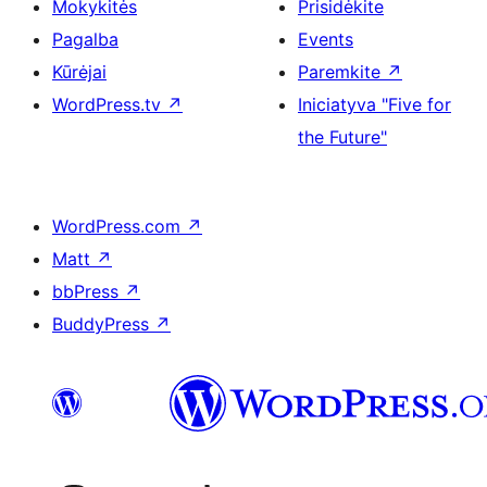
Mokykitės
Prisidėkite
Pagalba
Events
Kūrėjai
Paremkite
↗
WordPress.tv
↗
Iniciatyva "Five for
the Future"
WordPress.com
↗
Matt
↗
bbPress
↗
BuddyPress
↗