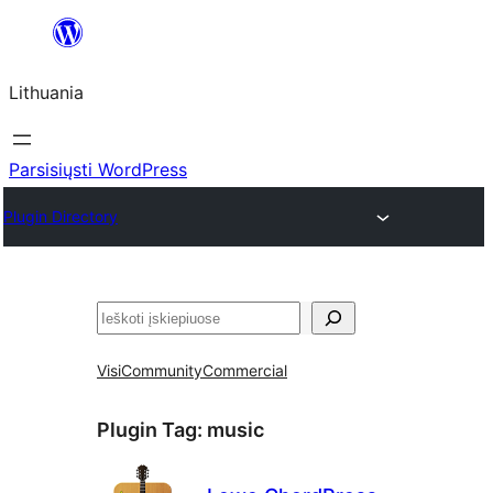
Eiti
prie
Lithuania
turinio
Parsisiųsti WordPress
Plugin Directory
Paieška
Visi
Community
Commercial
Plugin Tag:
music