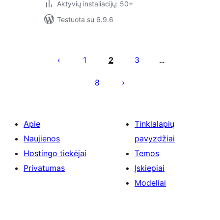
Aktyvių instaliacijų: 50+
Testuota su 6.9.6
Įrašų
puslapiavimas
1
2
3
…
8
Apie
Tinklalapių
Naujienos
pavyzdžiai
Hostingo tiekėjai
Temos
Privatumas
Įskiepiai
Modeliai