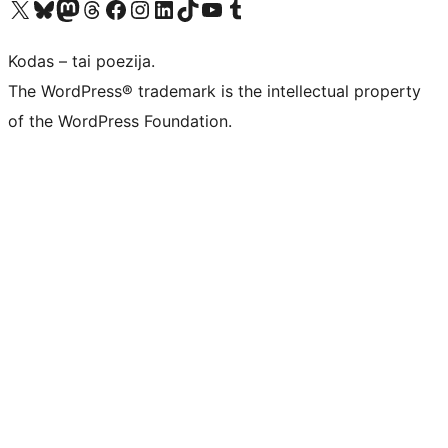
Visit our X (formerly Twitter) account
Apsilankykite mūsų Bluesky paskyroje
Visit our Mastodon account
Apsilankykite mūsų Threads paskyroje
Visit our Facebook page
Visit our Instagram account
Visit our LinkedIn account
Apsilankykite mūsų TikTok paskyroje
Visit our YouTube channel
Apsilankykite mūsų Tumblr paskyroje
Kodas – tai poezija.
The WordPress® trademark is the intellectual property
of the WordPress Foundation.