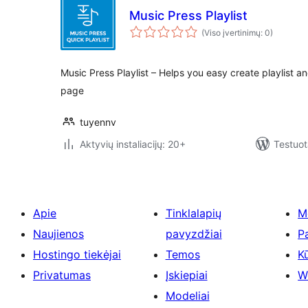
Music Press Playlist
(Viso įvertinimų: 0)
Music Press Playlist – Helps you easy create playlist an
page
tuyennv
Aktyvių instaliacijų: 20+
Testuot
Apie
Tinklalapių
M
Naujienos
pavyzdžiai
P
Hostingo tiekėjai
Temos
Kū
Privatumas
Įskiepiai
W
Modeliai