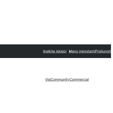
Įkelkite įskiepį
Mano mėgstami
Prisijungti
Visi
Community
Commercial