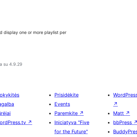
d display one or more playlist per
a su 4.9.29
okykitės
Prisidėkite
WordPres
agalba
Events
↗
rėjai
Paremkite
↗
Matt
↗
ordPress.tv
↗
Iniciatyva "Five
bbPress
for the Future"
BuddyPre