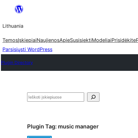
Eiti
prie
Lithuania
turinio
Temos
Įskiepiai
Naujienos
Apie
Susisiekti
Modeliai
Prisidėkite
Parsisiųsti WordPress
Plugin Directory
Paieška
Plugin Tag:
music manager