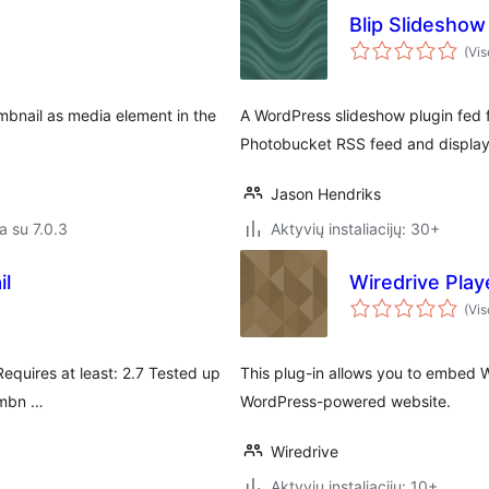
Blip Slideshow
(Vis
bnail as media element in the
A WordPress slideshow plugin fed 
Photobucket RSS feed and display
Jason Hendriks
a su 7.0.3
Aktyvių instaliacijų: 30+
il
Wiredrive Play
(Vis
equires at least: 2.7 Tested up
This plug-in allows you to embed W
umbn …
WordPress-powered website.
Wiredrive
Aktyvių instaliacijų: 10+