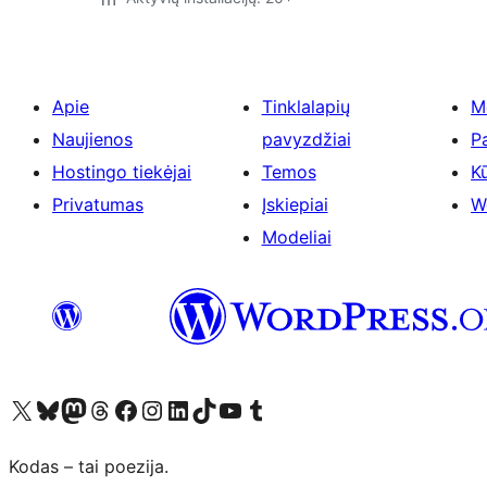
Apie
Tinklalapių
M
Naujienos
pavyzdžiai
P
Hostingo tiekėjai
Temos
Kū
Privatumas
Įskiepiai
W
Modeliai
Visit our X (formerly Twitter) account
Apsilankykite mūsų Bluesky paskyroje
Visit our Mastodon account
Apsilankykite mūsų Threads paskyroje
Visit our Facebook page
Visit our Instagram account
Visit our LinkedIn account
Apsilankykite mūsų TikTok paskyroje
Visit our YouTube channel
Apsilankykite mūsų Tumblr paskyroje
Kodas – tai poezija.