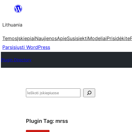
Eiti
prie
Lithuania
turinio
Temos
Įskiepiai
Naujienos
Apie
Susisiekti
Modeliai
Prisidėkite
Parsisiųsti WordPress
Plugin Directory
Paieška
Plugin Tag:
mrss