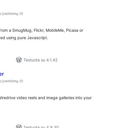
o įvertinimų: 0)
from a SmugMug, Flickr, MobileMe, Picasa or
ed using pure Javascript.
Testuota su 4.1.42
er
o įvertinimų: 0)
iredrive video reels and image galleries into your
Testuota su 4.9.30