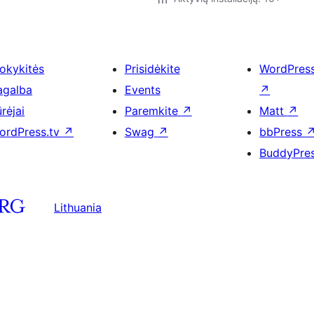
okykitės
Prisidėkite
WordPres
agalba
Events
↗
rėjai
Paremkite
↗
Matt
↗
ordPress.tv
↗
Swag
↗
bbPress
BuddyPre
Lithuania