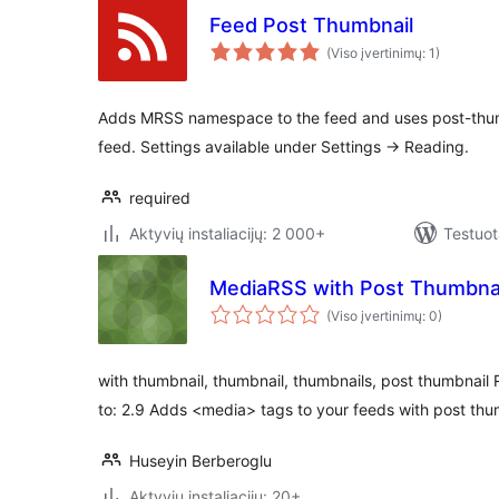
Feed Post Thumbnail
(Viso įvertinimų: 1)
Adds MRSS namespace to the feed and uses post-thum
feed. Settings available under Settings -> Reading.
required
Aktyvių instaliacijų: 2 000+
Testuot
MediaRSS with Post Thumbna
(Viso įvertinimų: 0)
with thumbnail, thumbnail, thumbnails, post thumbnail R
to: 2.9 Adds <media> tags to your feeds with post th
Huseyin Berberoglu
Aktyvių instaliacijų: 20+