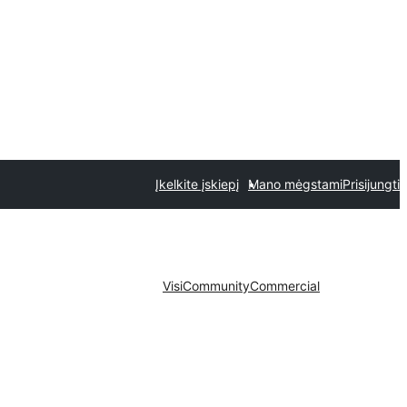
Įkelkite įskiepį
Mano mėgstami
Prisijungti
Visi
Community
Commercial