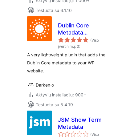
Aktyvių instaliacijų: 1 000+
Testuota su 6.1.10
Dublin Core
Metadata
Generator
(Viso
įvertinimų: 3)
A very lightweight plugin that adds the
Dublin Core metadata to your WP
website.
Darken-x
Aktyvių instaliacijų: 900+
Testuota su 5.4.19
JSM Show Term
Metadata
(Viso