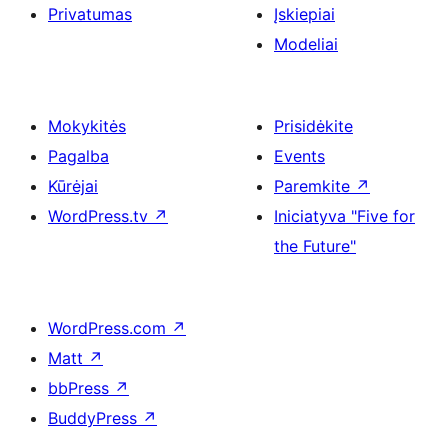
Privatumas
Įskiepiai
Modeliai
Mokykitės
Prisidėkite
Pagalba
Events
Kūrėjai
Paremkite
↗
WordPress.tv
↗
Iniciatyva "Five for
the Future"
WordPress.com
↗
Matt
↗
bbPress
↗
BuddyPress
↗