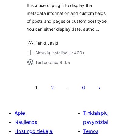
It is a useful plugin to display the
metadata information and custom fields
of posts and pages or custom post type.
You can either display date, autho …
Fahid Javid
Aktyvių instaliacijų: 400+
Testuota su 6.9.5
Įrašų
puslapiavimas
1
2
6
…
Apie
Tinklalapių
Naujienos
pavyzdžiai
Hostingo tiekėjai
Temos