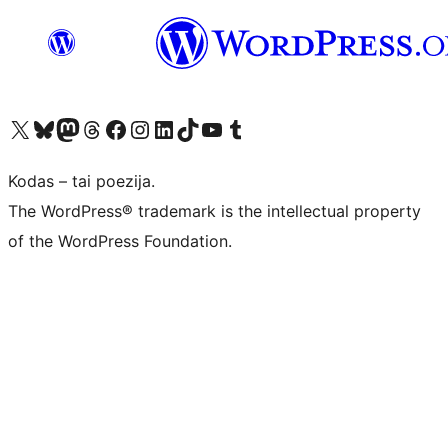
Visit our X (formerly Twitter) account
Apsilankykite mūsų Bluesky paskyroje
Visit our Mastodon account
Apsilankykite mūsų Threads paskyroje
Visit our Facebook page
Visit our Instagram account
Visit our LinkedIn account
Apsilankykite mūsų TikTok paskyroje
Visit our YouTube channel
Apsilankykite mūsų Tumblr paskyroje
Kodas – tai poezija.
The WordPress® trademark is the intellectual property
of the WordPress Foundation.