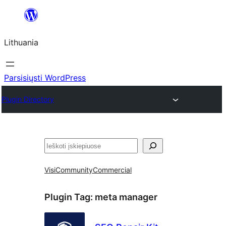
Eiti
prie
Lithuania
turinio
Parsisiųsti WordPress
Plugin Directory
Paieška
Visi
Community
Commercial
Plugin Tag:
meta manager