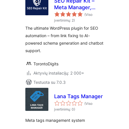
SEO Repair Kit –
Meta Manager,
Schema Manager,
(Viso
SEO Content
įvertinimų: 2)
Monitoring, GSC
The ultimate WordPress plugin for SEO
Integration,
automation – from link fixing to AI-
Keyword & Rank
powered schema generation and chatbot
Tracking
support.
TorontoDigits
Aktyvių instaliacijų: 2 000+
Testuota su 7.0.3
Lana Tags Manager
(Viso
įvertinimų: 0)
Meta tags management system