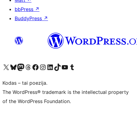
Matt
↗
bbPress
↗
BuddyPress
↗
Visit our X (formerly Twitter) account
Apsilankykite mūsų Bluesky paskyroje
Visit our Mastodon account
Apsilankykite mūsų Threads paskyroje
Visit our Facebook page
Visit our Instagram account
Visit our LinkedIn account
Apsilankykite mūsų TikTok paskyroje
Visit our YouTube channel
Apsilankykite mūsų Tumblr paskyroje
Kodas – tai poezija.
The WordPress® trademark is the intellectual property
of the WordPress Foundation.