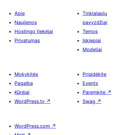
Apie
Tinklalapių
Naujienos
pavyzdžiai
Hostingo tiekėjai
Temos
Privatumas
Įskiepiai
Modeliai
Mokykitės
Prisidėkite
Pagalba
Events
Kūrėjai
Paremkite
↗
WordPress.tv
↗
Swag
↗
WordPress.com
↗