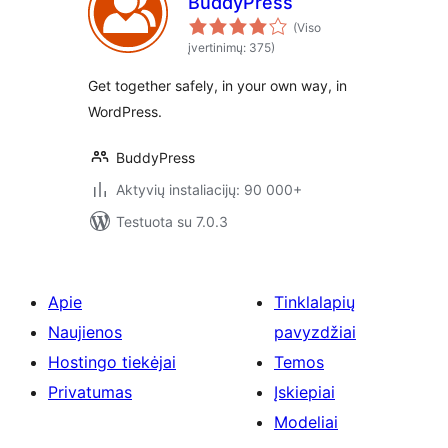
BuddyPress
(Viso
įvertinimų: 375)
Get together safely, in your own way, in
WordPress.
BuddyPress
Aktyvių instaliacijų: 90 000+
Testuota su 7.0.3
Apie
Tinklalapių
Naujienos
pavyzdžiai
Hostingo tiekėjai
Temos
Privatumas
Įskiepiai
Modeliai