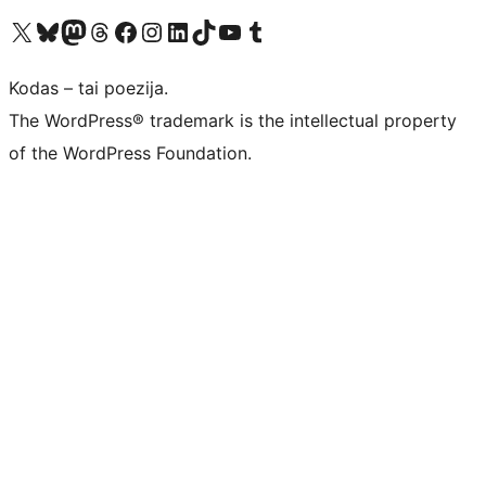
Visit our X (formerly Twitter) account
Apsilankykite mūsų Bluesky paskyroje
Visit our Mastodon account
Apsilankykite mūsų Threads paskyroje
Visit our Facebook page
Visit our Instagram account
Visit our LinkedIn account
Apsilankykite mūsų TikTok paskyroje
Visit our YouTube channel
Apsilankykite mūsų Tumblr paskyroje
Kodas – tai poezija.
The WordPress® trademark is the intellectual property
of the WordPress Foundation.