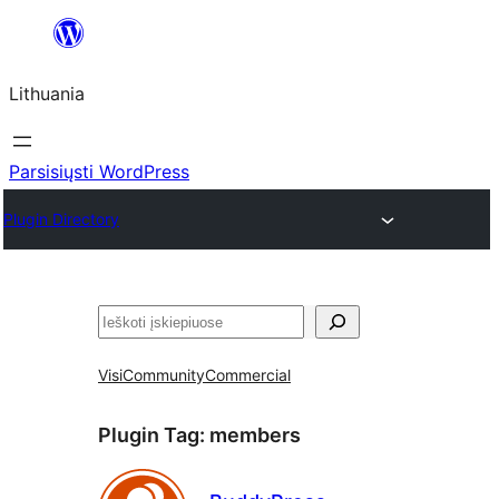
Eiti
prie
Lithuania
turinio
Parsisiųsti WordPress
Plugin Directory
Paieška
Visi
Community
Commercial
Plugin Tag:
members